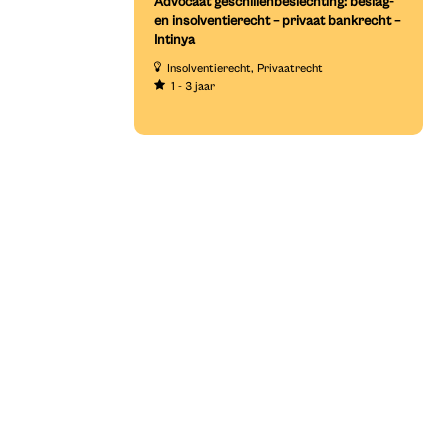
Advocaat geschillenbeslechting: beslag-
en insolventierecht – privaat bankrecht –
Intinya
Insolventierecht
Privaatrecht
1 - 3 jaar