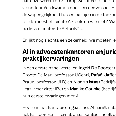
dat onze wereld op zijn kop wordt gezet door 
veranderingen kwamen nooit eerder zo snel. Het
de wapengelijkheid tussen partijen in de toeko
tot de meest efficiënte AI-tools en wie niet? W
bedrijven achter de AI-tools? …
Er lijkt nog slechts een zekerheid: we moeten l
AI in advocatenkantoren en juri
praktijkervaringen
In een eerste panel vertellen
Ingrid De Poorter
(
Groote De Man, professor UGent),
Rafaël Jaffer
Braun, professor ULB) en
Nicolas Istas
(Bedrijfs
Legal, voorzitter IBJ) en
Maaike Coucke
(bedrij
hun eerste ervaringen met AI.
Hoe je in het kantoor omgaat met AI hangt natuu
het kantoor. Een internationaal kantoor heeft d