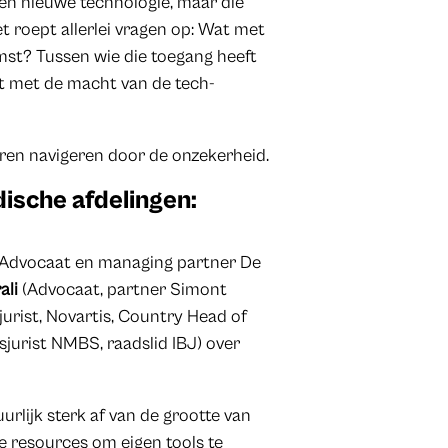
een nieuwe technologie, maar die
 roept allerlei vragen op: Wat met
mst? Tussen wie die toegang heeft
at met de macht van de tech-
eren navigeren door de onzekerheid.
dische afdelingen:
Advocaat en managing partner De
ali
(Advocaat, partner Simont
jurist, Novartis, Country Head of
fsjurist NMBS, raadslid IBJ) over
rlijk sterk af van de grootte van
e resources om eigen tools te