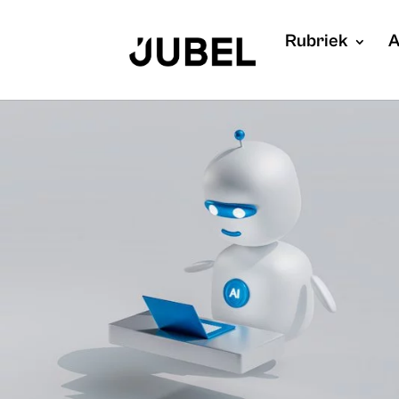
Rubriek
A