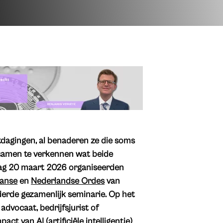
itdagingen, al benaderen ze die soms
 samen te verkennen wat beide
dag 20 maart 2026 organiseerden
ranse
en
Nederlandse Ordes
van
derde gezamenlijk seminarie. Op het
advocaat, bedrijfsjurist of
ct van AI (artificiële intelligentie)