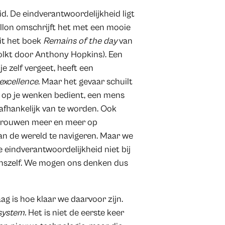
d. De eindverantwoordelijkheid ligt
etillon omschrijft het met een mooie
uit het boek
Remains of the day
van
tolkt door Anthony Hopkins). Een
 je zelf vergeet, heeft een
excellence
. Maar het gevaar schuilt
s op je wenken bedient, een mens
 afhankelijk van te worden. Ook
ertrouwen meer en meer op
an de wereld te navigeren. Maar we
e eindverantwoordelijkheid niet bij
j onszelf. We mogen ons denken dus
aag is hoe klaar we daarvoor zijn.
 system.
Het is niet de eerste keer