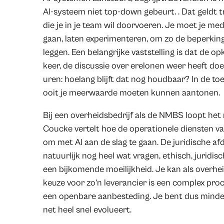
AI-systeem niet top-down gebeurt. . Dat geldt 
die je in je team wil doorvoeren. Je moet je me
gaan, laten experimenteren, om zo de beperkin
leggen. Een belangrijke vaststelling is dat de o
keer, de discussie over erelonen weer heeft do
uren: hoelang blijft dat nog houdbaar? In de t
ooit je meerwaarde moeten kunnen aantonen.
Bij een overheidsbedrijf als de NMBS loopt het
Coucke vertelt hoe de operationele diensten van
om met AI aan de slag te gaan. De juridische afde
natuurlijk nog heel wat vragen, ethisch, juridis
een bijkomende moeilijkheid. Je kan als overhei
keuze voor zo’n leverancier is een complex pro
een openbare aanbesteding. Je bent dus minder 
net heel snel evolueert.