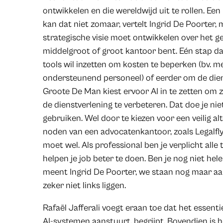
ontwikkelen en die wereldwijd uit te rollen. E
kan dat niet zomaar, vertelt Ingrid De Poorter,
strategische visie moet ontwikkelen over het geb
middelgroot of groot kantoor bent. Eén stap daa
tools wil inzetten om kosten te beperken (bv. 
ondersteunend personeel) of eerder om de dien
Groote De Man kiest ervoor AI in te zetten om z
de dienstverlening te verbeteren. Dat doe je n
gebruiken. Wel door te kiezen voor een veilig al
noden van een advocatenkantoor, zoals Legalfl
moet wel. Als professional ben je verplicht alle
helpen je job beter te doen. Ben je nog niet he
meent Ingrid De Poorter, we staan nog maar aan
zeker niet links liggen.
Rafaël Jafferali voegt eraan toe dat het essentie
AI-systemen aanstuurt, begrijpt. Bovendien is 