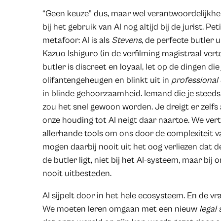
“Geen keuze” dus, maar wel verantwoordelijkhei
bij het gebruik van AI nog altijd bij de jurist. P
metafoor: AI is als
Stevens
, de perfecte butler 
Kazuo Ishiguro (in de verfilming magistraal ver
butler is discreet en loyaal, let op de dingen die
olifantengeheugen en blinkt uit in
professional 
in blinde gehoorzaamheid. Iemand die je steed
zou het snel gewoon worden. Je dreigt er zelfs
onze houding tot AI neigt daar naartoe. We v
allerhande tools om ons door de complexiteit v
mogen daarbij nooit uit het oog verliezen dat d
de butler ligt, niet bij het AI-systeem, maar bi
nooit uitbesteden.
AI sijpelt door in het hele ecosysteem. En de vr
We moeten leren omgaan met een nieuw
legal