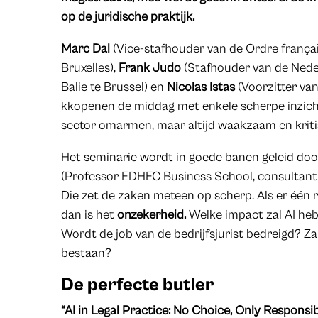
op de juridische praktijk.
Marc Dal
(Vice-stafhouder van de Ordre frança
Bruxelles),
Frank Judo
(Stafhouder van de Nede
Balie te Brussel) en
Nicolas Istas
(Voorzitter van
kkopenen de middag met enkele scherpe inzicht
sector omarmen, maar altijd waakzaam en kritis
Het seminarie wordt in goede banen geleid do
(Professor EDHEC Business School, consultant s
Die zet de zaken meteen op scherp. Als er één 
dan is het
onzekerheid.
Welke impact zal AI he
Wordt de job van de bedrijfsjurist bedreigd? Za
bestaan?
De perfecte butler
“AI in Legal Practice: No Choice, Only Responsib