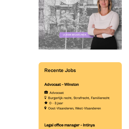
Recente Jobs
Advocaat – Winston
Advocaat
Burgerlijk recht
Strafrecht
Familierecht
0 - 3 jaar
Oost-Vlaanderen
West-Vlaanderen
Legal office manager – Intinya