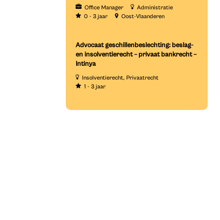
Office Manager
Administratie
0 - 3 jaar
Oost-Vlaanderen
Advocaat geschillenbeslechting: beslag-
en insolventierecht – privaat bankrecht –
Intinya
Insolventierecht
Privaatrecht
1 - 3 jaar