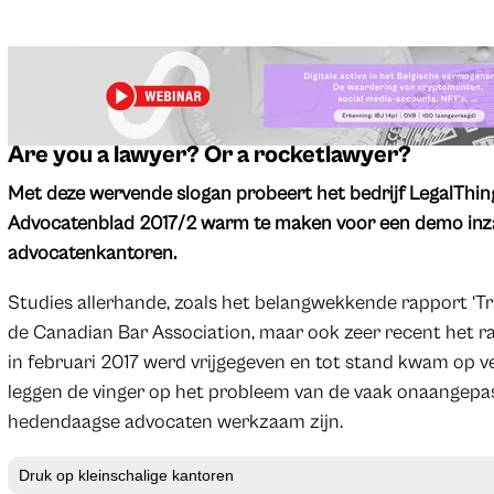
Are you a lawyer? Or a rocketlawyer?
Met deze wervende slogan probeert het bedrijf LegalThing
Advocatenblad 2017/2 warm te maken voor een demo inz
advocatenkantoren.
Studies allerhande, zoals het belangwekkende rapport ‘Tra
de Canadian Bar Association, maar ook zeer recent het rapp
in februari 2017 werd vrijgegeven en tot stand kwam op ve
leggen de vinger op het probleem van de vaak onaangepa
hedendaagse advocaten werkzaam zijn.
Druk op kleinschalige kantoren