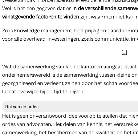
Welke aanpak in onze razendsnel evoluerende maatschappij 
Wel is het een gegeven dat er i
n de verschillende samen
winstgevende factoren te vinden
zijn, waar men niet kan n
Zo is knowledge management heel prijzig en daardoor inte
voor alle overhead-investeringen, zoals communicatie, info
[…]
Wat de samenwerking van kleine kantoren aangaat, staat
ondernemerswereld is de samenwerking tussen kleine on
georganiseerd en verleent ze hen door het schaalvoorde
lucratieve wijze bij de tijd te blijven.
Rol van de ordes
Het is geen onverantwoord idee voorop te stellen dat hie
ordes van advocaten. Het delen van kennis, het verstrekken
samenwerking, het beschermen van de kwaliteit en het im