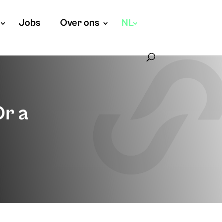
Jobs
Over ons
NL
Or a