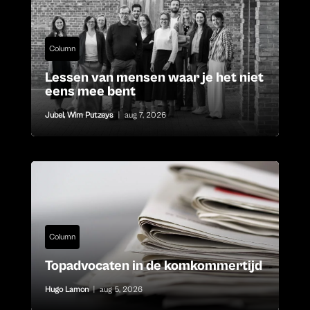
Column
Lessen van mensen waar je het niet
eens mee bent
Jubel
,
Wim Putzeys
|
aug 7, 2026
Column
Topadvocaten in de komkommertijd
Hugo Lamon
|
aug 5, 2026