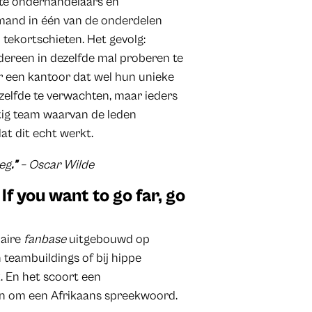
ste onderhandelaars en
mand in één van de onderdelen
n tekortschieten. Het gevolg:
dereen in dezelfde mal proberen te
 een kantoor dat wel hun unieke
zelfde te verwachten, maar ieders
tig team waarvan de leden
at dit echt werkt.
oeg
.”
– Oscar Wilde
 If you want to go far, go
laire
fanbase
uitgebouwd op
 teambuildings of bij hippe
. En het scoort een
an om een Afrikaans spreekwoord.