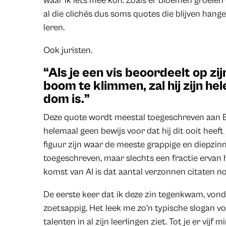
waar ik iets mee kon. Zoals er bloemen groeien
al die clichés dus soms quotes die blijven hang
leren.
Ook juristen.
“Als je een vis beoordeelt op z
boom te klimmen, zal hij zijn hel
dom is.”
Deze quote wordt meestal toegeschreven aan Einst
helemaal geen bewijs voor dat hij dit ooit heef
figuur zijn waar de meeste grappige en diepzin
toegeschreven, maar slechts een fractie ervan h
komst van AI is dat aantal verzonnen citaten 
De eerste keer dat ik deze zin tegenkwam, vond i
zoetsappig. Het leek me zo’n typische slogan v
talenten in al zijn leerlingen ziet. Tot je er vijf 