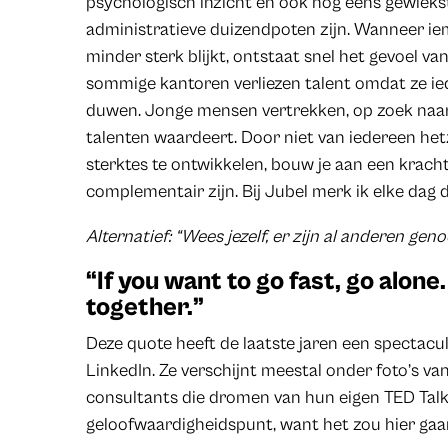
psychologisch inzicht en ook nog eens gewiek
administratieve duizendpoten zijn. Wanneer ie
minder sterk blijkt, ontstaat snel het gevoel va
sommige kantoren verliezen talent omdat ze ie
duwen. Jonge mensen vertrekken, op zoek naar
talenten waardeert. Door niet van iedereen het
sterktes te ontwikkelen, bouw je aan een krach
complementair zijn. Bij Jubel merk ik elke dag d
Alternatief: “Wees jezelf, er zijn al anderen gen
“If you want to go fast, go alone.
together.”
Deze quote heeft de laatste jaren een spectacu
LinkedIn. Ze verschijnt meestal onder foto’s van
consultants die dromen van hun eigen TED Talk
geloofwaardigheidspunt, want het zou hier ga