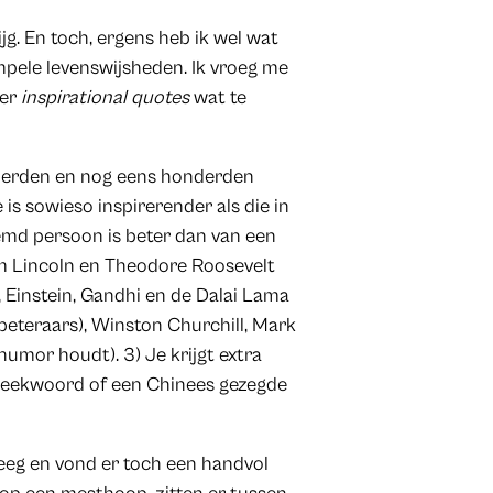
jg. En toch, ergens heb ik wel wat
pele levenswijsheden. Ik vroeg me
ver
inspirational quotes
wat te
nderden en nog eens honderden
 is sowieso inspirerender als die in
oemd persoon is beter dan van een
m Lincoln en Theodore Roosevelt
, Einstein, Gandhi en de Dalai Lama
beteraars), Winston Churchill, Mark
umor houdt). 3) Je krijgt extra
preekwoord of een Chinees gezegde
kreeg en vond er toch een handvol