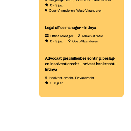
Burgerlijk recht
Strafrecht
Familierecht
0 - 3 jaar
Oost-Vlaanderen
West-Vlaanderen
Legal office manager – Intinya
Office Manager
Administratie
0 - 3 jaar
Oost-Vlaanderen
Advocaat geschillenbeslechting: beslag-
en insolventierecht – privaat bankrecht –
Intinya
Insolventierecht
Privaatrecht
1 - 3 jaar