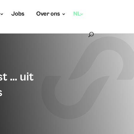
Jobs
Over ons
NL
t … uit
s