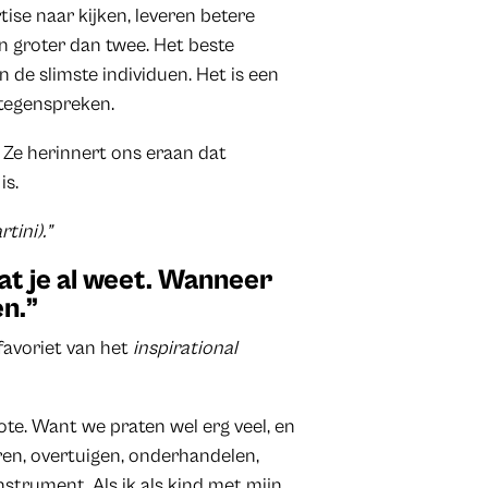
ise naar kijken, leveren betere
n groter dan twee. Het beste
 de slimste individuen. Het is een
tegenspreken.
 Ze herinnert ons eraan dat
is.
tini).”
wat je al weet. Wanneer
en.”
 favoriet van het
inspirational
ote. Want we praten wel erg veel, en
ren, overtuigen, onderhandelen,
instrument. Als ik als kind met mijn