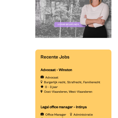
Recente Jobs
Advocaat – Winston
Advocaat
Burgerlijk recht
Strafrecht
Familierecht
0 - 3 jaar
Oost-Vlaanderen
West-Vlaanderen
Legal office manager – Intinya
Office Manager
Administratie