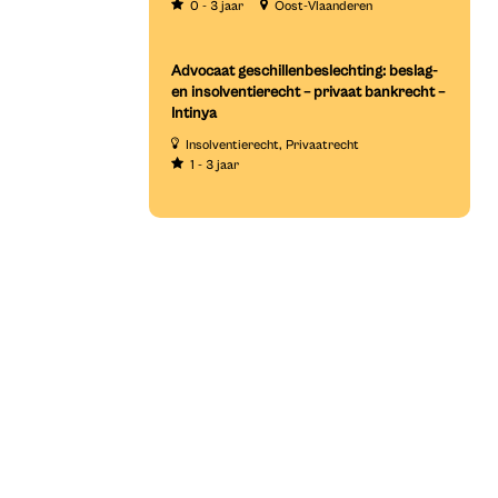
0 - 3 jaar
Oost-Vlaanderen
Advocaat geschillenbeslechting: beslag-
en insolventierecht – privaat bankrecht –
Intinya
Insolventierecht
Privaatrecht
1 - 3 jaar