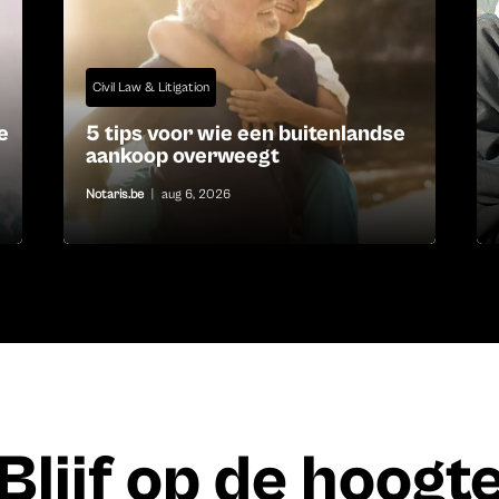
Civil Law & Litigation
e
5 tips voor wie een buitenlandse
aankoop overweegt
Notaris.be
|
aug 6, 2026
Blijf op de hoogt