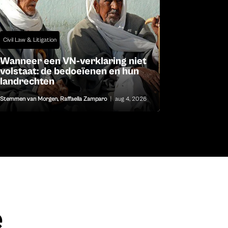
Civil Law & Litigation
Wanneer een VN-verklaring niet
volstaat: de bedoeïenen en hun
landrechten
Stemmen van Morgen
,
Raffaella Zamparo
|
aug 4, 2026
e