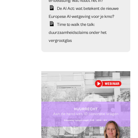
erfbelasting: wat houdt het in?
De AI Act: wat betekent de nieuwe
Europese AI-wetgeving voor je kmo?
Time to walk the talk:
duurzaamheidsclaims onder het
vergrootglas