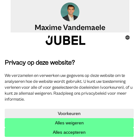
Maxime Vandemaele
Maxime Vandemaele is een ervaren fiscalist die zich
voornamelijk toespitst op vennootschapsbelasting. Als
Tax Manager bij VGD ondersteunt hij elke dag
ondernemers met hun fiscale vraagstukken. Daarnaast
zet hij zich in voor de opleiding van toekomstige
fiscalisten als (gast-)spreker bij verschillende
onderwijsinstellingen en beroepsfederaties, en
verschijnen regelmatig publicaties van zijn hand in
diverse vakbladen.