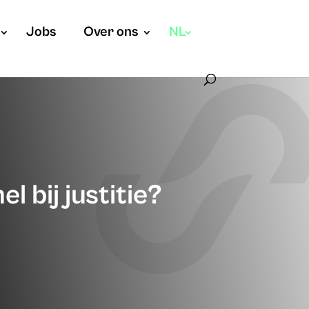
Jobs
Over ons
NL
l bij justitie?