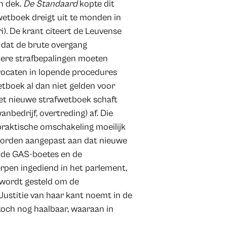
an dek.
De Standaard
kopte dit
wetboek dreigt uit te monden in
ri). De krant citeert de Leuvense
t dat de brute overgang
ldere strafbepalingen moeten
vocaten in lopende procedures
tboek al dan niet gelden voor
Het nieuwe strafwetboek schaft
anbedrijf, overtreding) af. Die
 praktische omschakeling moeilijk
worden aangepast aan dat nieuwe
s de GAS-boetes en de
rpen ingediend in het parlement,
 wordt gesteld om de
 Justitie van haar kant noemt in de
 toch nog haalbaar, waaraan in