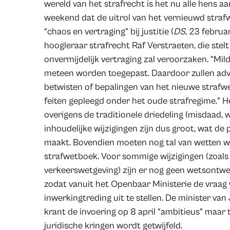
wereld van het strafrecht is het nu alle hens a
weekend dat de uitrol van het vernieuwd straf
“chaos en vertraging” bij justitie (
DS
, 23 februa
hoogleraar strafrecht Raf Verstraeten, die stel
onvermijdelijk vertraging zal veroorzaken. “Mi
meteen worden toegepast. Daardoor zullen ad
betwisten of bepalingen van het nieuwe strafwe
feiten gepleegd onder het oude strafregime.” 
overigens de traditionele driedeling (misdaad, w
inhoudelijke wijzigingen zijn dus groot, wat de
maakt. Bovendien moeten nog tal van wetten 
strafwetboek. Voor sommige wijzigingen (zoal
verkeerswetgeving) zijn er nog geen wetsontwe
zodat vanuit het Openbaar Ministerie de vraag
inwerkingtreding uit te stellen. De minister van
krant de invoering op 8 april “ambitieus” maar
juridische kringen wordt getwijfeld.