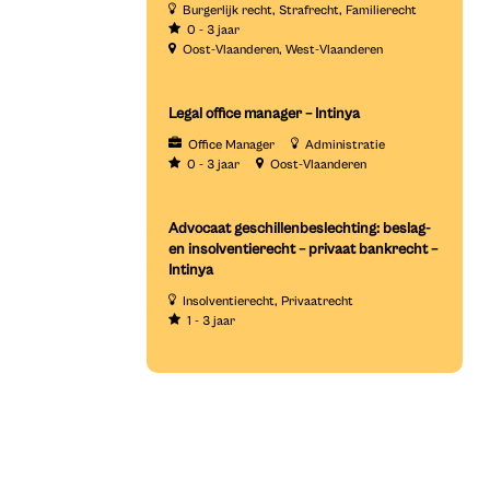
Burgerlijk recht
Strafrecht
Familierecht
0 - 3 jaar
Oost-Vlaanderen
West-Vlaanderen
Legal office manager – Intinya
Office Manager
Administratie
0 - 3 jaar
Oost-Vlaanderen
Advocaat geschillenbeslechting: beslag-
en insolventierecht – privaat bankrecht –
Intinya
Insolventierecht
Privaatrecht
1 - 3 jaar