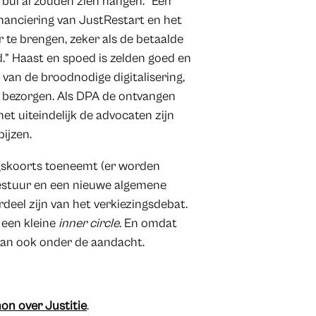
bui al zouden zien hangen. “Een
inanciering van JustRestart en het
 te brengen, zeker als de betaalde
” Haast en spoed is zelden goed en
n van de broodnodige digitalisering,
e bezorgen. Als DPA de ontvangen
et uiteindelijk de advocaten zijn
ijzen.
ngskoorts toeneemt (er worden
bestuur en een nieuwe algemene
rdeel zijn van het verkiezingsdebat.
n een kleine
inner circle
. En omdat
dan ook onder de aandacht.
n over Justitie
.