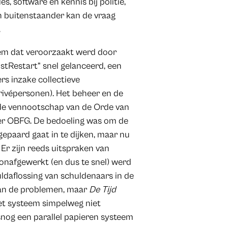
 software en kennis bij politie,
n buitenstaander kan de vraag
.
em dat veroorzaakt werd door
ustRestart” snel gelanceerd, een
rs inzake collectieve
privépersonen). Het beheer en de
 de vennootschap van de Orde van
ger OBFG. De bedoeling was om de
epaard gaat in te dijken, maar nu
. Er zijn reeds uitspraken van
onafgewerkt (en dus te snel) werd
uldaflossing van schuldenaars in de
van de problemen, maar
De Tijd
 het systeem simpelweg niet
snog een parallel papieren systeem