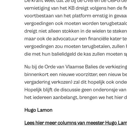
De krant weet dat ze bij de OVB en de OBFG de 
vernietiging van het KB dreigt volgens hen de f
voortbestaan van het platform ernstig in gevaar
vergoedingen ook moeten worden terugbetaald.
dreigt niet alleen stokken in de wielen te steke
maar ook de advocatuur een financiële kater t
vergoedingen zou moeten terugbetalen, zullen h
die met hun balielidgeld de kas zullen moeten sp
Nu bij de Orde van Vlaamse Balies de verkiezi
binnenkort een nieuwe voorzitter, een nieuw 
vergadering verkozen) zal dit hopelijk ook onde
Hopelijk blijft de discussie geen onderonsje va
het iedereen aanbelangt, brengen we het hier 
Hugo Lamon
Lees hier meer columns van meester Hugo Lamo