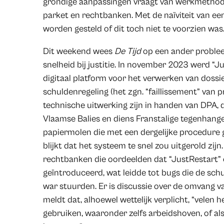
grondige aanpassingen vraagt van werkmethodes,
parket en rechtbanken. Met de naïviteit van ee
worden gesteld of dit toch niet te voorzien was
Dit weekend wees
De Tijd
op een ander proble
snelheid bij justitie. In november 2023 werd “J
digitaal platform voor het verwerken van dossie
schuldenregeling (het zgn. “faillissement” van 
technische uitwerking zijn in handen van DPA,
Vlaamse Balies en diens Franstalige tegenhan
papiermolen die met een dergelijke procedure g
blijkt dat het systeem te snel zou uitgerold zijn
rechtbanken die oordeelden dat “JustRestart” 
geïntroduceerd, wat leidde tot bugs die de sch
war stuurden. Er is discussie over de omvang 
meldt dat, alhoewel wettelijk verplicht, “velen
gebruiken, waaronder zelfs arbeidshoven, of al