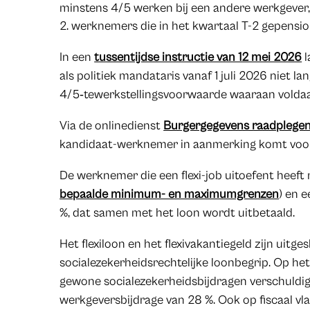
minstens 4/5 werken bij een andere werkgever
werknemers die in het kwartaal T-2 gepensio
In een
tussentijdse instructie van 12 mei 2026
l
als politiek mandataris vanaf 1 juli 2026 niet l
4/5‑tewerkstellingsvoorwaarde waaraan voldaa
Via de onlinedienst
Burgergegevens raadplege
kandidaat-werknemer in aanmerking komt voor e
De werknemer die een flexi-job uitoefent heeft r
bepaalde minimum- en maximumgrenzen
) en e
%, dat samen met het loon wordt uitbetaald.
Het flexiloon en het flexivakantiegeld zijn uitges
socialezekerheidsrechtelijke loonbegrip. Op het 
gewone socialezekerheidsbijdragen verschuldi
werkgeversbijdrage van 28 %. Ook op fiscaal vlak