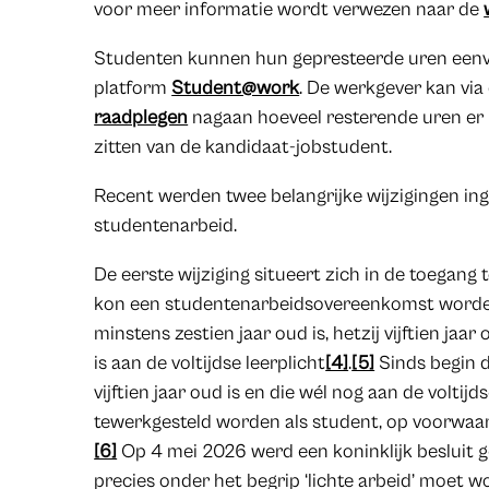
voor meer informatie wordt verwezen naar de
Studenten kunnen hun gepresteerde uren eenvo
platform
Student@work
. De werkgever kan via
raadplegen
nagaan hoeveel resterende uren er
zitten van de kandidaat-jobstudent.
Recent werden twee belangrijke wijzigingen in
studentenarbeid.
De eerste wijziging situeert zich in de toegang 
kon een studentenarbeidsovereenkomst worden
minstens zestien jaar oud is, hetzij vijftien jaa
is aan de voltijdse leerplicht
[4]
.
[5]
Sinds begin d
vijftien jaar oud is en die wél nog aan de voltij
tewerkgesteld worden als student, op voorwaard
[6]
Op 4 mei 2026 werd een koninklijk besluit g
precies onder het begrip ‘lichte arbeid’ moet w