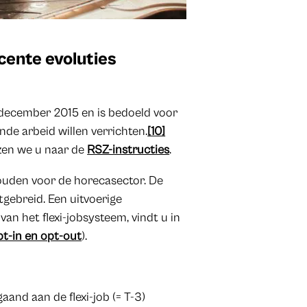
ecente evoluties
 december 2015 en is bedoeld voor
de arbeid willen verrichten.
[10]
jzen we u naar de
RSZ-instructies
.
ouden voor de horecasector. De
tgebreid. Een uitvoerige
an het flexi-jobsysteem, vindt u in
pt-in en opt-out
).
and aan de flexi-job (= T-3)