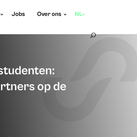
Jobs
Over ons
NL
bstudenten:
rtners op de