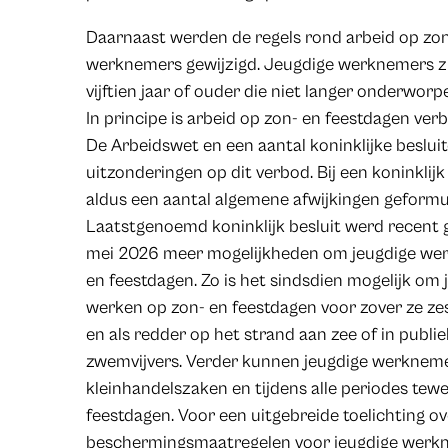
Daarnaast werden de regels rond arbeid op zon
werknemers gewijzigd. Jeugdige werknemers zi
vijftien jaar of ouder die niet langer onderworpe
In principe is arbeid op zon- en feestdagen ve
De Arbeidswet en een aantal koninklijke besluit
uitzonderingen op dit verbod. Bij een koninklij
aldus een aantal algemene afwijkingen geformul
Laatstgenoemd koninklijk besluit werd recent g
mei 2026 meer mogelijkheden om jeugdige werk
en feestdagen. Zo is het sindsdien mogelijk om
werken op zon- en feestdagen voor zover ze zes
en als redder op het strand aan zee of in publ
zwemvijvers. Verder kunnen jeugdige werknemer
kleinhandelszaken en tijdens alle periodes tew
feestdagen. Voor een uitgebreide toelichting ov
beschermingsmaatregelen voor jeugdige werkn