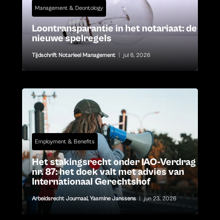
Management & Deontology
Loontransparantie in het notariaat: de
nieuwe spelregels
Tijdschrift Notarieel Management
|
jul 6, 2026
Employment & Benefits
Het stakingsrecht onder IAO-Verdrag
nr. 87: het doek valt met advies van
Internationaal Gerechtshof
Arbeidsrecht Journaal
,
Yasmine Janssens
|
jun 23, 2026