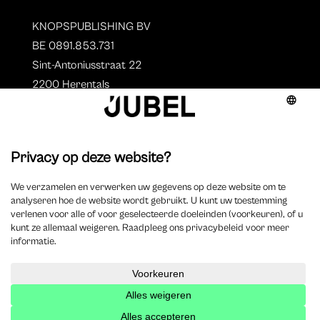
KNOPSPUBLISHING BV
BE 0891.853.731
Sint-Antoniusstraat 22
2200 Herentals
T. 014 73 78 11
Auteurs
Overzicht auteurs
Auteur worden?
©
2025 Jubel – Webdesign by
Wisemen
– Optimized by
Xando
–
Cookieverklaring
–
Disclaimer
–
Privacyverklaring