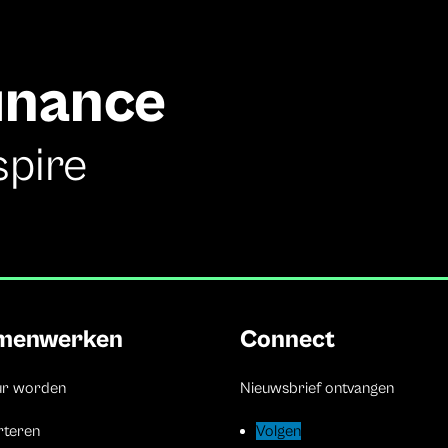
finance
spire
menwerken
Connect
ur worden
Nieuwsbrief ontvangen
rteren
Volgen
Volgen