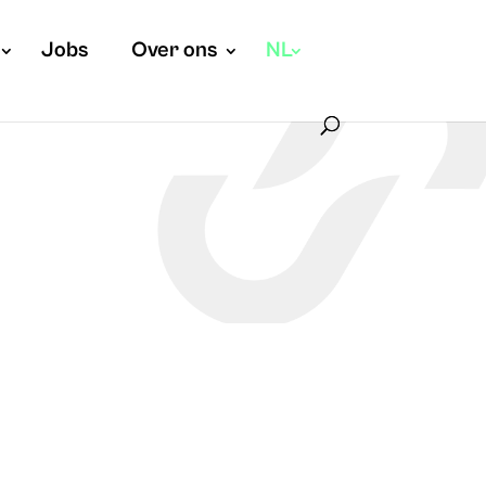
Jobs
Over ons
NL