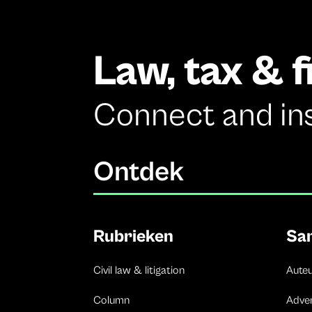
Law, tax & 
Connect and in
Ontdek
Rubrieken
Sa
Civil law & litigation
Aute
Column
Adve