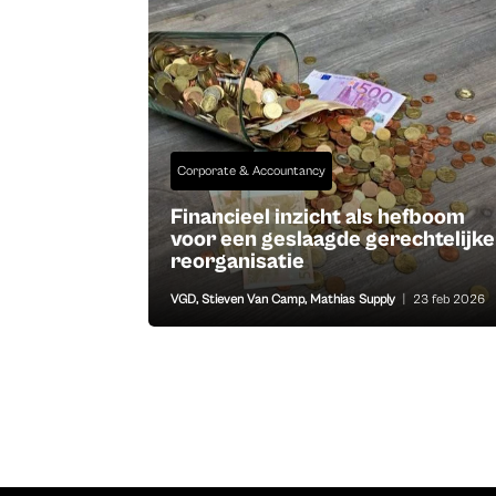
Corporate & Accountancy
Financieel inzicht als hefboom
voor een geslaagde gerechtelijke
reorganisatie
VGD
,
Stieven Van Camp
,
Mathias Supply
|
23 feb 2026