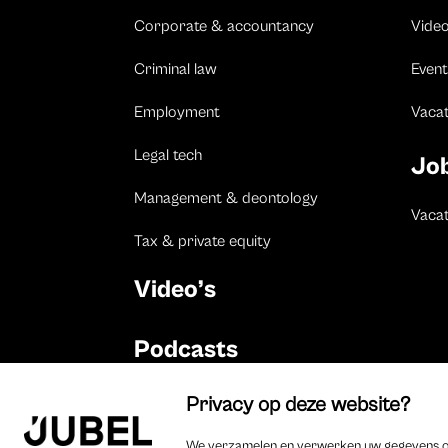
Corporate & accountancy
Vide
Criminal law
Event
Employment
Vaca
Legal tech
Jo
Management & deontology
Vacat
Tax & private equity
Video’s
Podcasts