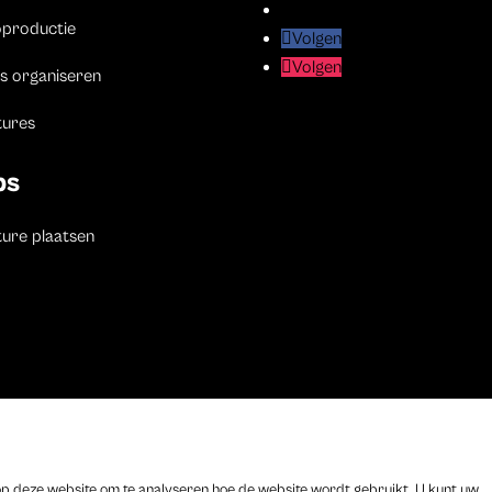
Volgen
Volgen
oproductie
Volgen
Volgen
Volgen
Volgen
s organiseren
tures
bs
ure plaatsen