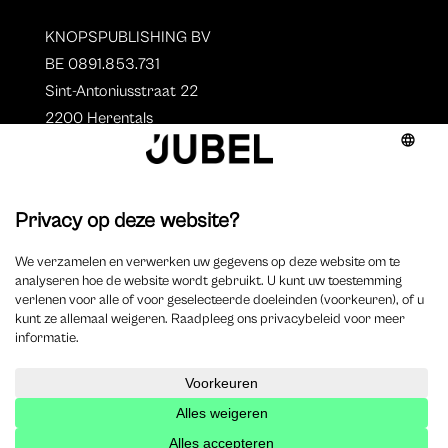
KNOPSPUBLISHING BV
BE 0891.853.731
Sint-Antoniusstraat 22
2200 Herentals
T. 014 73 78 11
Auteurs
Overzicht auteurs
Auteur worden?
©
2025 Jubel – Webdesign by
Wisemen
– Optimized by
Xando
–
Cookieverklaring
–
Disclaimer
–
Privacyverklaring