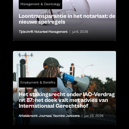
Management & Deontology
Loontransparantie in het notariaat: de
nieuwe spelregels
Tijdschrift Notarieel Management
|
jul 6, 2026
Employment & Benefits
Het stakingsrecht onder IAO-Verdrag
nr. 87: het doek valt met advies van
Internationaal Gerechtshof
Arbeidsrecht Journaal
,
Yasmine Janssens
|
jun 23, 2026