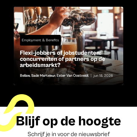
Employment & Benefits
Flexi-jobbers of jobstudenten:
concurrenten of partners op de
arbeidsmarkt?
Bellaw
,
Sade Marteleur
,
Ester Van Oostveldt
|
jun 18, 2026
Blijf op de hoogte
Schrijf je in voor de nieuwsbrief