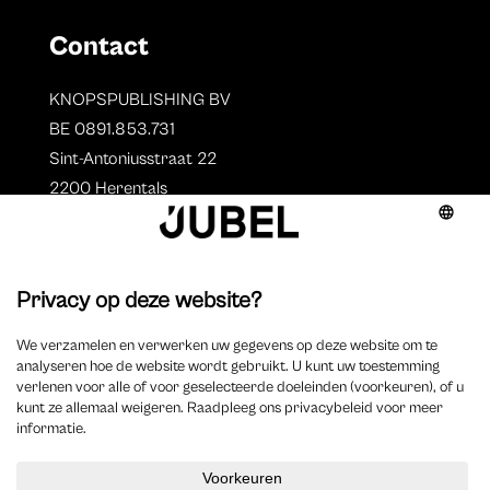
Contact
KNOPSPUBLISHING BV
BE 0891.853.731
Sint-Antoniusstraat 22
2200 Herentals
T. 014 73 78 11
Auteurs
Overzicht auteurs
Auteur worden?