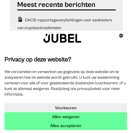
DAC8: rapportageverplichtingen voor aanbieders
van cryptoactivadiensten
Kennisgeving ontslag om dringende reden via
elektronische aangetekende brief
Uitlegging en verbetering van vonnissen
Joost Peeters
Joost Peeters is medeoprichter en partner bij Studio
Legale. Joost begon zijn studie rechten in Antwerpen en
beëindigde deze via Leuven en Rome. In 2001 werd hij lid