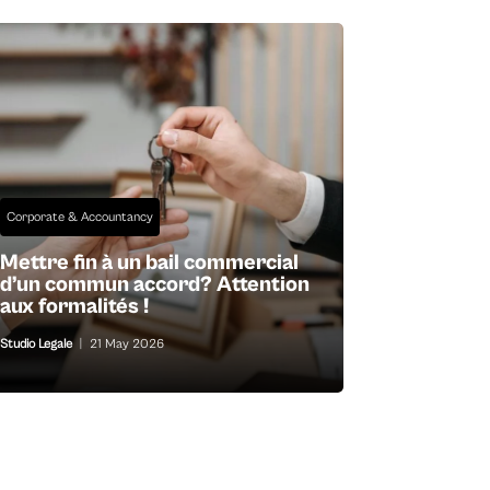
Corporate & Accountancy
Mettre fin à un bail commercial
d’un commun accord? Attention
aux formalités !
Studio Legale
|
21 May 2026