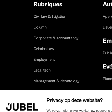
Rubriques
Au
Civil law & litigation
Aper
Column
Deven
Corporate & accountancy
Em
Criminal law
Publi
Employment
Ev
Legal tech
Plac
Management & deontology
Tax & private equity