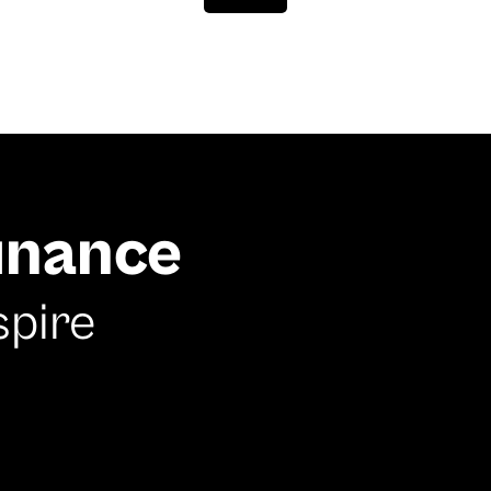
finance
spire