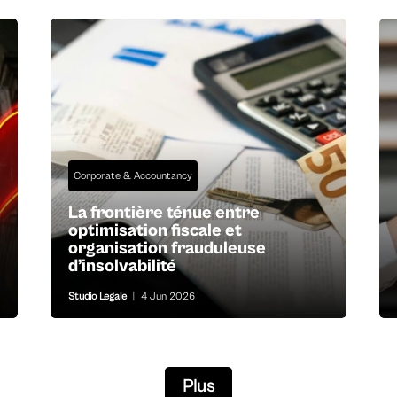
Corporate & Accountancy
La frontière ténue entre
optimisation fiscale et
organisation frauduleuse
d’insolvabilité
Studio Legale
|
4 Jun 2026
Plus