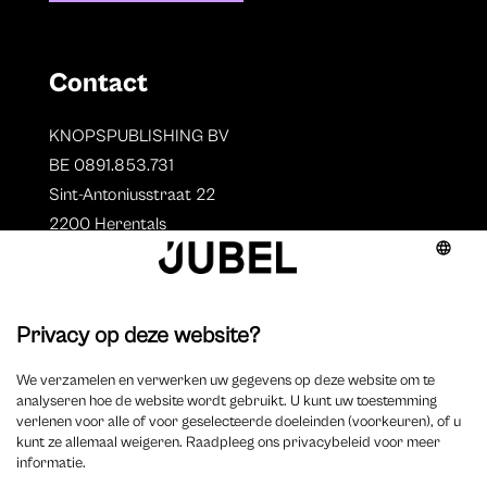
Contact
KNOPSPUBLISHING BV
BE 0891.853.731
Sint-Antoniusstraat 22
2200 Herentals
T. 014 73 78 11
Auteurs
Overzicht auteurs
Auteur worden?