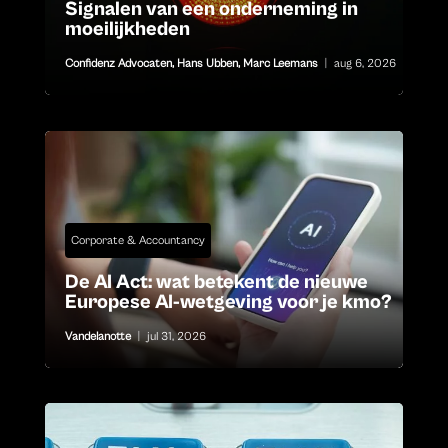
Signalen van een onderneming in
moeilijkheden
Confidenz Advocaten
,
Hans Ubben
,
Marc Leemans
|
aug 6, 2026
Corporate & Accountancy
De AI Act: wat betekent de nieuwe
Europese AI-wetgeving voor je kmo?
Vandelanotte
|
jul 31, 2026