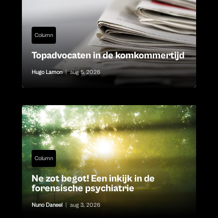
Column
Topadvocaten in de komkommertijd
Hugo Lamon
|
aug 5, 2026
Column
Ne zot begot! Een inkijk in de
forensische psychiatrie
Nuno Daneel
|
aug 3, 2026