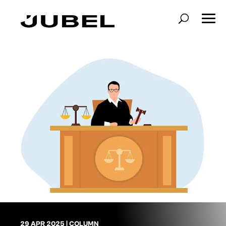
29 APR 2025
|
COLUMN