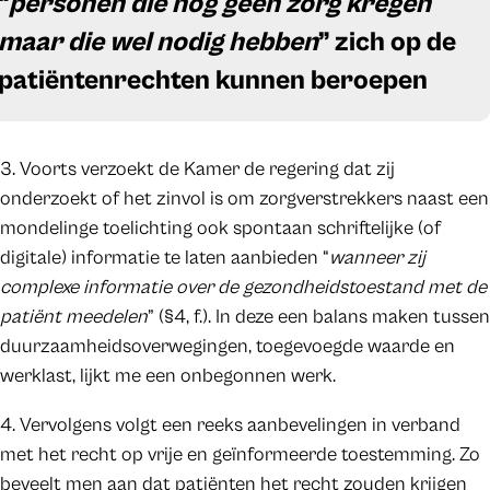
“
personen die nog geen zorg kregen
maar die wel nodig hebben
” zich op de
patiëntenrechten kunnen beroepen
3. Voorts verzoekt de Kamer de regering dat zij
onderzoekt of het zinvol is om zorgverstrekkers naast een
mondelinge toelichting ook spontaan schriftelijke (of
digitale) informatie te laten aanbieden “
wanneer zij
complexe informatie over de gezondheidstoestand met de
patiënt meedelen
” (§4, f.). In deze een balans maken tussen
duurzaamheidsoverwegingen, toegevoegde waarde en
werklast, lijkt me een onbegonnen werk.
4. Vervolgens volgt een reeks aanbevelingen in verband
met het recht op vrije en geïnformeerde toestemming. Zo
beveelt men aan dat patiënten het recht zouden krijgen