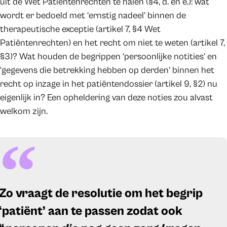
uit de Wet Patiëntenrechten te halen (§4, d. en e.): wat
wordt er bedoeld met ‘ernstig nadeel’ binnen de
therapeutische exceptie (artikel 7, §4 Wet
Patiëntenrechten) en het recht om niet te weten (artikel 7,
§3)? Wat houden de begrippen ‘persoonlijke notities’ en
‘gegevens die betrekking hebben op derden’ binnen het
recht op inzage in het patiëntendossier (artikel 9, §2) nu
eigenlijk in? Een opheldering van deze noties zou alvast
welkom zijn.
Zo vraagt de resolutie om het begrip
‘patiënt’ aan te passen zodat ook