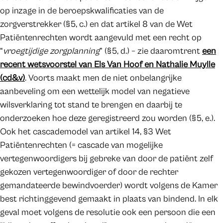
op inzage in de beroepskwalificaties van de
zorgverstrekker (§5, c.) en dat artikel 8 van de Wet
Patiëntenrechten wordt aangevuld met een recht op
“
vroegtijdige zorgplanning
” (§5, d.) – zie daaromtrent
een
recent wetsvoorstel van Els Van Hoof en Nathalie Muylle
(cd&v)
. Voorts maakt men de niet onbelangrijke
aanbeveling om een wettelijk model van negatieve
wilsverklaring tot stand te brengen en daarbij te
onderzoeken hoe deze geregistreerd zou worden (§5, e.).
Ook het cascademodel van artikel 14, §3 Wet
Patiëntenrechten (= cascade van mogelijke
vertegenwoordigers bij gebreke van door de patiënt zelf
gekozen vertegenwoordiger of door de rechter
gemandateerde bewindvoerder) wordt volgens de Kamer
best richtinggevend gemaakt in plaats van bindend. In elk
geval moet volgens de resolutie ook een persoon die een