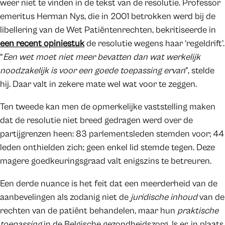
weer niet te vinden in de tekst van de resolutie. Professor
emeritus Herman Nys, die in 2001 betrokken werd bij de
libellering van de Wet Patiëntenrechten, bekritiseerde in
een recent opiniestuk
de resolutie wegens haar ‘regeldrift’.
“
Een wet moet niet meer bevatten dan wat werkelijk
noodzakelijk is voor een goede toepassing ervan
”, stelde
hij. Daar valt in zekere mate wel wat voor te zeggen.
Ten tweede kan men de opmerkelijke vaststelling maken
dat de resolutie niet breed gedragen werd over de
partijgrenzen heen: 83 parlementsleden stemden voor; 44
leden onthielden zich; geen enkel lid stemde tegen. Deze
magere goedkeuringsgraad valt enigszins te betreuren.
Een derde nuance is het feit dat een meerderheid van de
aanbevelingen als zodanig niet de
juridische inhoud
van de
rechten van de patiënt behandelen, maar hun
praktische
toepassing
in de Belgische gezondheidszorg. Is er, in plaats