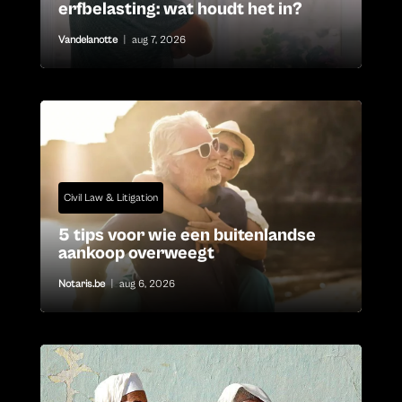
erfbelasting: wat houdt het in?
Vandelanotte
|
aug 7, 2026
Civil Law & Litigation
5 tips voor wie een buitenlandse
aankoop overweegt
Notaris.be
|
aug 6, 2026