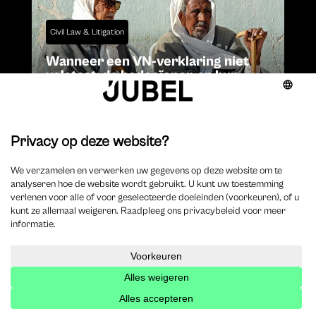
Civil Law & Litigation
Wanneer een VN-verklaring niet
volstaat: de bedoeïenen en hun
landrechten
Stemmen van Morgen
,
Raffaella Zamparo
|
aug 4, 2026
Blijf op de hoogte
Schrijf je in voor de nieuwsbrief
Inschrijven