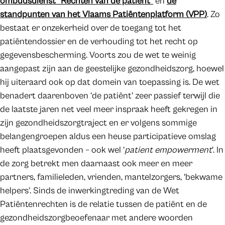
ombudsdienst “Rechten van de patiënt”
en
de
standpunten van het Vlaams Patiëntenplatform (VPP)
. Zo
bestaat er onzekerheid over de toegang tot het
patiëntendossier en de verhouding tot het recht op
gegevensbescherming. Voorts zou de wet te weinig
aangepast zijn aan de geestelijke gezondheidszorg, hoewel
hij uiteraard ook op dat domein van toepassing is. De wet
benadert daarenboven ‘de patiënt’ zeer passief terwijl die
de laatste jaren net veel meer inspraak heeft gekregen in
zijn gezondheidszorgtraject en er volgens sommige
belangengroepen aldus een heuse participatieve omslag
heeft plaatsgevonden – ook wel ‘
patient empowerment
’. In
de zorg betrekt men daarnaast ook meer en meer
partners, familieleden, vrienden, mantelzorgers, ‘bekwame
helpers’. Sinds de inwerkingtreding van de Wet
Patiëntenrechten is de relatie tussen de patiënt en de
gezondheidszorgbeoefenaar met andere woorden