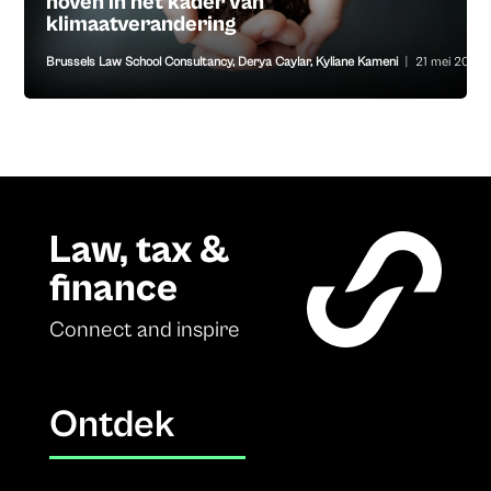
hoven in het kader van
klimaatverandering
Brussels Law School Consultancy
,
Derya Caylar
,
Kyliane Kameni
|
21 mei 2026
Law, tax &
finance
Connect and inspire
Ontdek