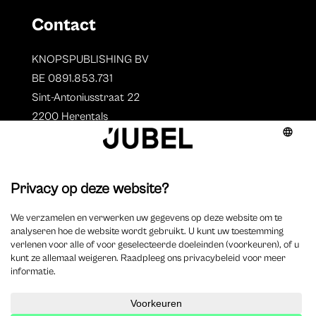
Contact
KNOPSPUBLISHING BV
BE 0891.853.731
Sint-Antoniusstraat 22
2200 Herentals
T. 014 73 78 11
Auteurs
Overzicht auteurs
Auteur worden?