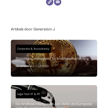
Artikels door Generation J
Corporate & Accountancy
Bitcoin als onderpand bij kredietverstrekking
Generation J
|
11 jul 2023
Legal Tech (IT & IP)
De Artificial Intelligence Act (AIA): de Europese
Unie als regelgevende koploper?