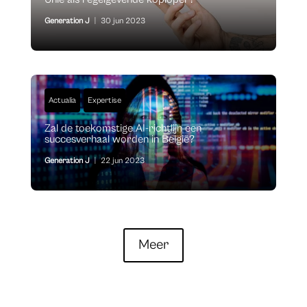
Generation J
|
30 jun 2023
Actualia
Expertise
Zal de toekomstige AI-richtlijn een
succesverhaal worden in België?
Generation J
|
22 jun 2023
Meer