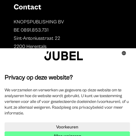
Contact
KNOPSPUBLISHING BV
BE 0891.853.731
Sint-Antoniusstraat 22
2200 Herentals
T. 014 73 78 11
Auteurs
Overzicht auteurs
Auteur worden?
©
2025 Jubel – Webdesign by
Wisemen
– Optimized by