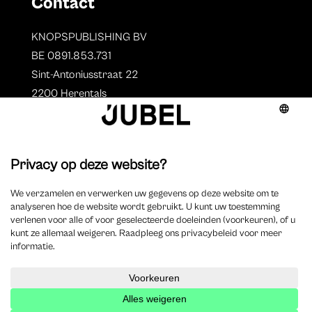
Contact
KNOPSPUBLISHING BV
BE 0891.853.731
Sint-Antoniusstraat 22
2200 Herentals
T. 014 73 78 11
Auteurs
Overzicht auteurs
Auteur worden?
©
2025 Jubel – Webdesign by
Wisemen
– Optimized by