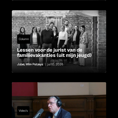
Column
Lessen voor de jurist van de
familievakanties (uit mijn jeugd)
Jubel
,
Wim Putzeys
|
jul 10, 2026
Video's