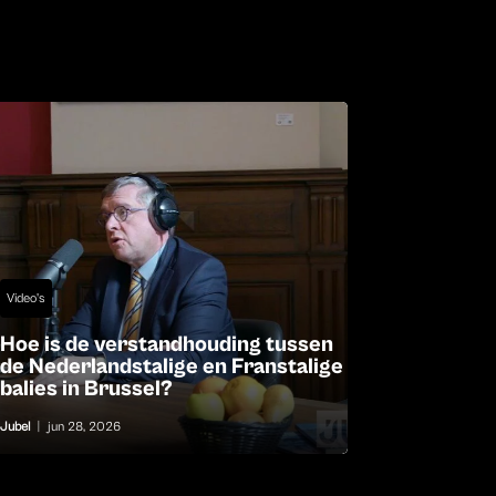
Video's
Hoe is de verstandhouding tussen
de Nederlandstalige en Franstalige
balies in Brussel?
Jubel
|
jun 28, 2026