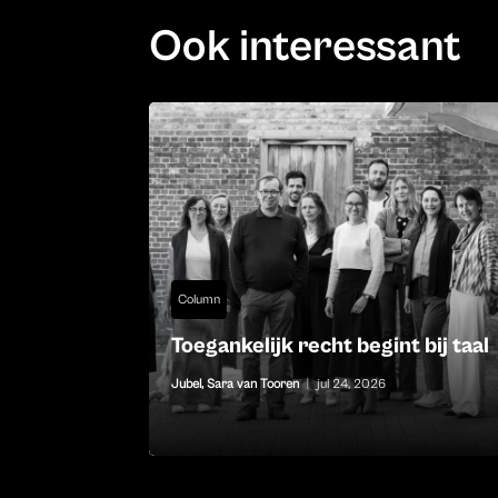
Ook interessant
Column
Toegankelijk recht begint bij taal
Jubel
,
Sara van Tooren
|
jul 24, 2026