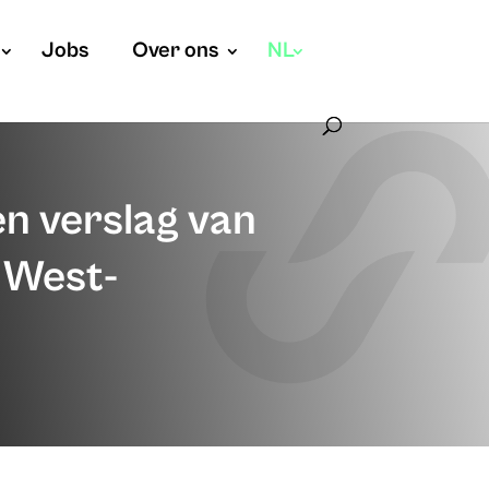
Jobs
Over ons
NL
en verslag van
e West-