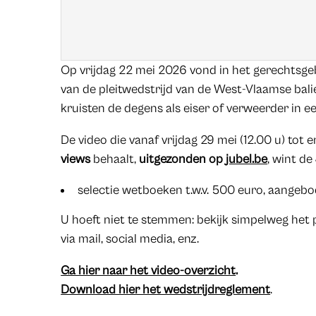
Op vrijdag 22 mei 2026 vond in het gerechtsgeb
van de pleitwedstrijd van de West-Vlaamse balie
kruisten de degens als eiser of verweerder in ee
De video die vanaf vrijdag 29 mei (12.00 u) tot 
views
behaalt,
uitgezonden op
jubel.be
, wint de
selectie wetboeken t.w.v. 500 euro, aangeb
U hoeft niet te stemmen: bekijk simpelweg het p
via mail, social media, enz.
Ga hier naar het video-overzicht
.
Download hier het wedstrijdreglement
.