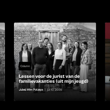
Column
Lessen voor de jurist van de
familievakanties (uit mijn jeugd)
Jubel
,
Wim Putzeys
|
jul 10, 2026