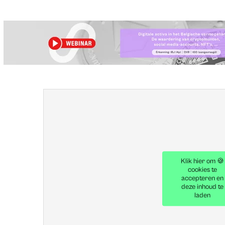
Klik hier om 🍪
cookies te
accepteren en
deze inhoud te
laden