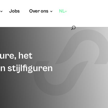
Jobs
Over ons
NL
ure, het
 stijlfiguren