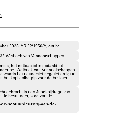
n
mber 2025, AR 22/1950/A, onuitg.
kel 332 Wetboek van Vennootschappen.
lies, het nettoactief is gedaald tot
. Onder het Wetboek van Vennootschappen
 waarin het nettoactief negatief dreigt te
n het kapitaalbegrip voor de besloten
ht gebracht in een Jubel-bijdrage van
an de bestuurder, zorg van de
n-de-bestuurder-zorg-van-de-