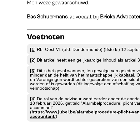
Men weze gewaarschuwd.
Bas Schuermans
, advocaat bij
Bricks Advocate
Voetnoten
[1]
Rb. Oost-Vl. (afd. Dendermonde) (8ste k.) 12 septe
[2]
Dit artikel heeft een gelijkaardige inhoud als arti
[3]
Dit is het geval wanneer, ten gevolge van geleden ver
minder dan de helft van het maatschappelijk kapitaal
en Verenigingen wordt echter gesproken van een situatie
worden of is geworden (dit ingevolge een afschaffing va
vennootschap).
[4]
De rol van de adviseur werd eerder onder de aandac
18 februari 2026, getiteld “Alarmbelprocedure: plicht v
accountant”.
(
https://www.jubel.be/alarmbelprocedure-plicht-va
accountant/
)