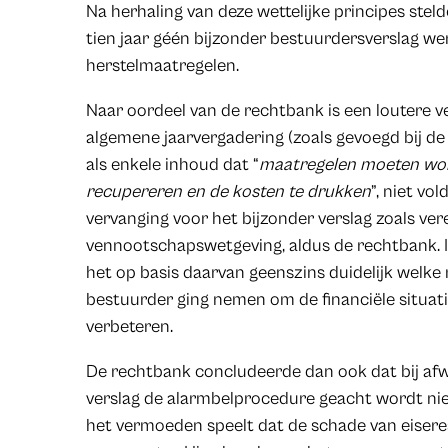
Na herhaling van deze wettelijke principes ste
tien jaar géén bijzonder bestuurdersverslag 
herstelmaatregelen.
Naar oordeel van de rechtbank is een loutere v
algemene jaarvergadering (zoals gevoegd bij d
als enkele inhoud dat “
maatregelen moeten wor
recupereren en de kosten te drukken
”, niet vo
vervanging voor het bijzonder verslag zoals ver
vennootschapswetgeving, aldus de rechtbank. I
het op basis daarvan geenszins duidelijk welke
bestuurder ging nemen om de financiële situat
verbeteren.
De rechtbank concludeerde dan ook dat bij afwe
verslag de alarmbelprocedure geacht wordt niet 
het vermoeden speelt dat de schade van eiseres