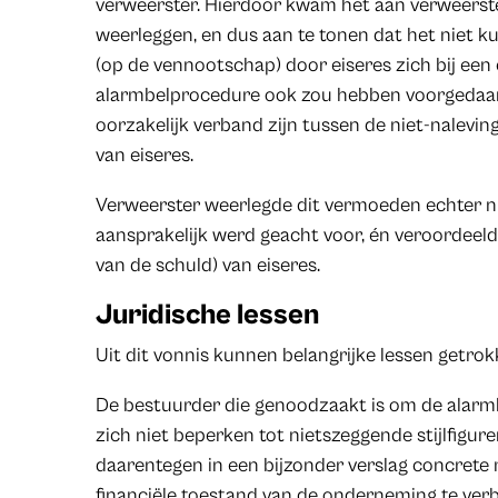
verweerster. Hierdoor kwam het aan verweerst
weerleggen, en dus aan te tonen dat het niet 
(op de vennootschap) door eiseres zich bij een
alarmbelprocedure ook zou hebben voorgedaan.
oorzakelijk verband zijn tussen de niet-nalevi
van eiseres.
Verweerster weerlegde dit vermoeden echter nie
aansprakelijk werd geacht voor, én veroordeeld
van de schuld) van eiseres.
Juridische lessen
Uit dit vonnis kunnen belangrijke lessen getro
De bestuurder die genoodzaakt is om de alarm
zich niet beperken tot nietszeggende stijlfigu
daarentegen in een bijzonder verslag concrete
financiële toestand van de onderneming te verbe