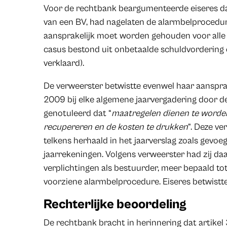
Voor de rechtbank beargumenteerde eiseres da
van een BV, had nagelaten de alarmbelprocedur
aansprakelijk moet worden gehouden voor alle s
casus bestond uit onbetaalde schuldvordering op
verklaard).
De verweerster betwistte evenwel haar aansprake
2009 bij elke algemene jaarvergadering door 
genotuleerd dat “
maatregelen dienen te worde
recupereren en de kosten te drukken
”. Deze v
telkens herhaald in het jaarverslag zoals gevoe
jaarrekeningen. Volgens verweerster had zij 
verplichtingen als bestuurder, meer bepaald tot
voorziene alarmbelprocedure. Eiseres betwistte
Rechterlijke beoordeling
De rechtbank bracht in herinnering dat artike