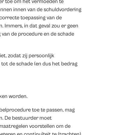
er toe om het vermoeden te
kunnen innen van de schuldvordering
 correcte toepassing van de
 Immers, in dat geval zou er geen
ng van de procedure en de schade
t, zodat zij persoonlijk
 tot de schade (en dus het bedrag
kken worden.
belprocedure toe te passen, mag
ren. De bestuurder moet
 maatregelen voorstellen om de
teren en continuïteit te (trachten)