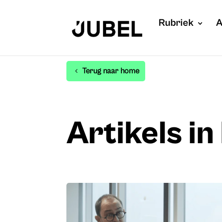
Rubriek
A
Terug naar home
Artikels i