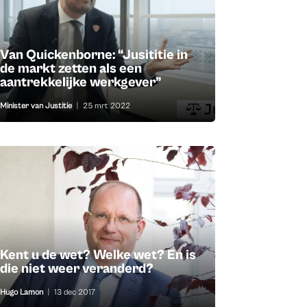
Van Quickenborne: “Jusititie in
de markt zetten als een
aantrekkelijke werkgever”
Minister van Justitie
|
25 mrt 2022
Kent u de wet? Welke wet? En is
die niet weer veranderd?
Hugo Lamon
|
13 dec 2017