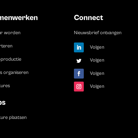
menwerken
Connect
ur worden
Nieuwsbrief ontvangen
rteren
Volgen
oproductie
Volgen
s organiseren
Volgen
tures
Volgen
bs
ure plaatsen