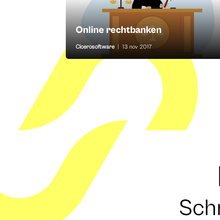
Online rechtbanken
Cicerosoftware
|
13 nov 2017
Schr