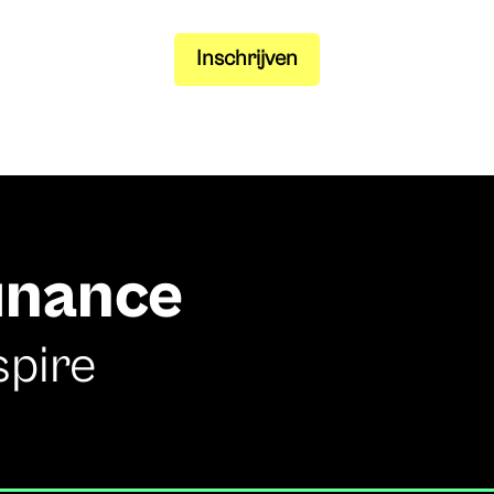
Inschrijven
finance
spire