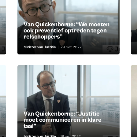
Van Quickenborne: “We moeten
ook preventief optreden tegen
relschoppers”
Minister van Justitie
|
29 mrt 2022
Van Quickenborne: “Justitie
moet communiceren in klare
taal”
Minister van Justitie
|
18 mrt 2022