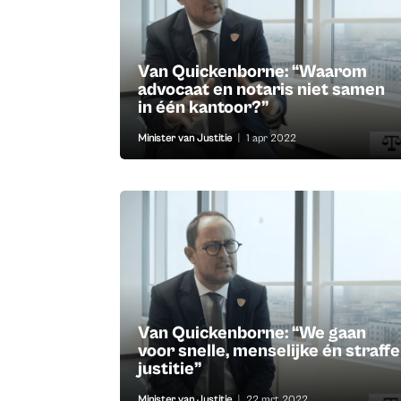
Van Quickenborne: “Waarom
advocaat en notaris niet samen
in één kantoor?”
Minister van Justitie
|
1 apr 2022
Van Quickenborne: “We gaan
voor snelle, menselijke én straffe
justitie”
Minister van Justitie
|
22 mrt 2022