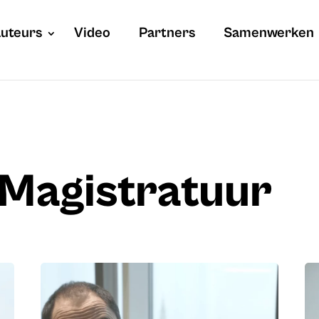
uteurs
Video
Partners
Samenwerken
n Magistratuur