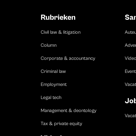
Rubrieken
Sa
Civil law & litigation
Aute
Column
Adve
Corporate & accountancy
Vide
Criminal law
Event
Employment
Vaca
Legal tech
Jo
Management & deontology
Vacat
Tax & private equity