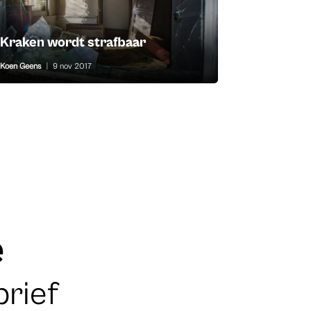
Kraken wordt strafbaar
Koen Geens
|
9 nov 2017
e
brief