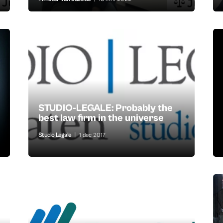
STUDIO-LEGALE: Probably the
best law firm in the universe
Studio Legale
|
1 dec 2017