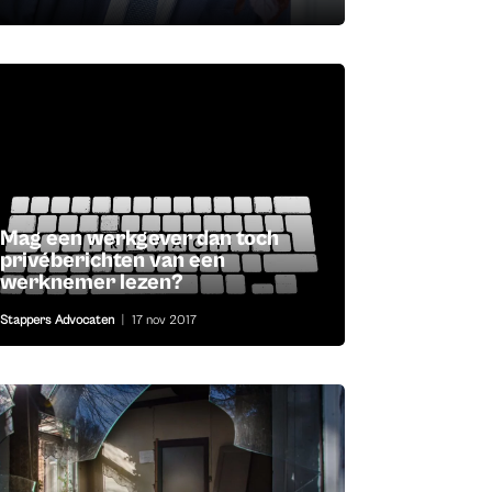
Mag een werkgever dan toch
privéberichten van een
werknemer lezen?
Stappers Advocaten
|
17 nov 2017