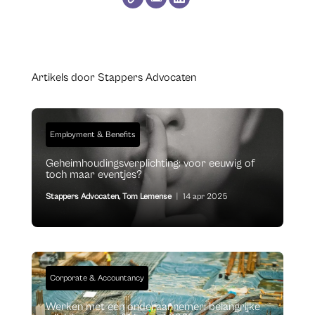
Artikels door Stappers Advocaten
Employment & Benefits
Geheimhoudingsverplichting: voor eeuwig of
toch maar eventjes?
Stappers Advocaten
,
Tom Lemense
|
14 apr 2025
Corporate & Accountancy
Werken met een onderaannemer: belangrijke