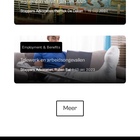
wijzigingen vanaf 1 januari 2025
Stappers Advocaten
,
Pierrick De Deken
|
19 sep 2024
Employment & Benefits
Telewerk en arbeidsongevallen
Stappers Advocaten
,
Ruben Bal
|
13 okt 2023
Meer