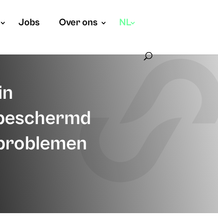
Jobs
Over ons
NL
in
 beschermd
n problemen