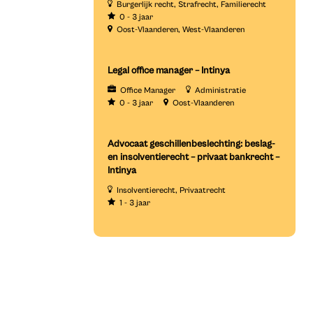
Burgerlijk recht
Strafrecht
Familierecht
0 - 3 jaar
Oost-Vlaanderen
West-Vlaanderen
Legal office manager – Intinya
Office Manager
Administratie
0 - 3 jaar
Oost-Vlaanderen
Advocaat geschillenbeslechting: beslag-
en insolventierecht – privaat bankrecht –
Intinya
Insolventierecht
Privaatrecht
1 - 3 jaar