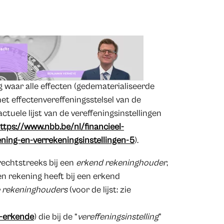
ing waar alle effecten (gedematerialiseerde
het effectenvereffeningsstelsel van de
tuele lijst van de vereffeningsinstellingen
ttps://www.nbb.be/nl/financieel-
ning-en-verrekeningsinstellingen-5
).
rechtstreeks bij een
erkend rekeninghouder
,
en rekening heeft bij een erkend
 rekeninghouders
(voor de lijst: zie
e-erkende
) die bij de “
vereffeningsinstelling
”