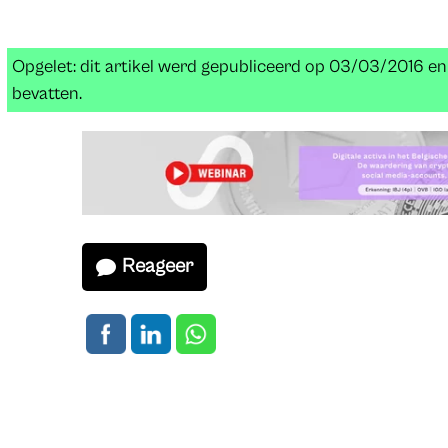
Opgelet: dit artikel werd gepubliceerd op 03/03/2016 e
bevatten.
Reageer