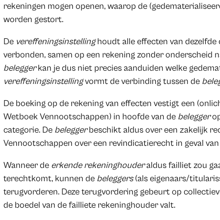
rekeningen mogen openen, waarop de (gedematerialiseerde
worden gestort.
De
vereffeningsinstelling
houdt alle effecten van dezelfde
verbonden, samen op een rekening zonder onderscheid naar
belegger
kan je dus niet precies aanduiden welke gedemater
vereffeningsinstelling
vormt de verbinding tussen de
bele
De boeking op de rekening van effecten vestigt een (onli
Wetboek Vennootschappen) in hoofde van de
belegger
op
categorie. De
belegger
beschikt aldus over een zakelijk r
Vennootschappen over een revindicatierecht in geval van 
Wanneer de
erkende rekeninghouder
aldus failliet zou 
terechtkomt, kunnen de
beleggers
(als eigenaars/titular
terugvorderen. Deze terugvordering gebeurt op collectie
de boedel van de failliete rekeninghouder valt.