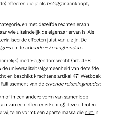
) effecten die je als
belegger
aankoopt,
 categorie, en met dezelfde rechten eraan
 wie uiteindelijk de eigenaar ervan is. Als
ialiseerde effecten juist van u zijn. De
ggers
en de
erkende rekeninghouders
.
chamelijk) mede-eigendomsrecht (art. 468
 de universaliteit/algemeenheid van dezelfde
echt en beschikt krachtens artikel 471 Wetboek
faillissement van de
erkende rekeninghouder
.
gaan of in een andere vorm van samenloop
issen van een effectenrekening) deze effecten
ve wijze en vormt een aparte massa die
niet
in