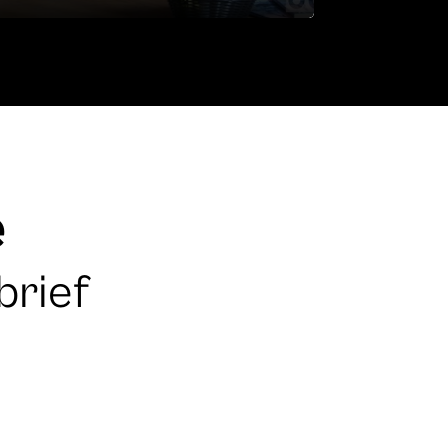
e
brief