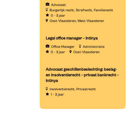
Advocaat
Burgerlijk recht
Strafrecht
Familierecht
0 - 3 jaar
Oost-Vlaanderen
West-Vlaanderen
Legal office manager – Intinya
Office Manager
Administratie
0 - 3 jaar
Oost-Vlaanderen
Advocaat geschillenbeslechting: beslag-
en insolventierecht – privaat bankrecht –
Intinya
Insolventierecht
Privaatrecht
1 - 3 jaar