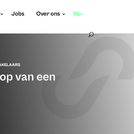
Jobs
Over ons
NL
AKELAARS
oop van een