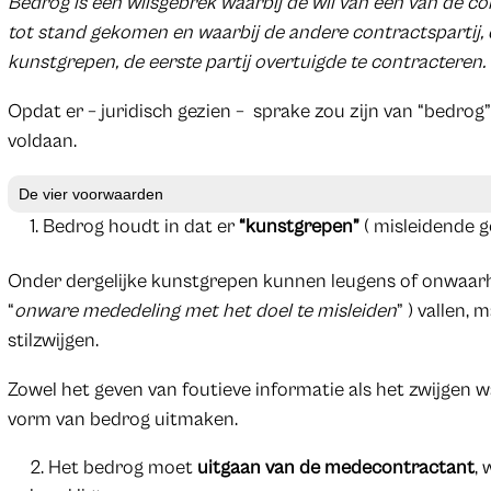
Bedrog is een wilsgebrek waarbij de wil van één van de co
tot stand gekomen en waarbij de andere contractspartij, do
kunstgrepen, de eerste partij overtuigde te contracteren.
Opdat er – juridisch gezien – sprake zou zijn van “bedro
voldaan.
De vier voorwaarden
Bedrog houdt in dat er
“kunstgrepen”
( misleidende 
Onder dergelijke kunstgrepen kunnen leugens of onwaarhe
“
onware mededeling met het doel te misleiden
” ) vallen
stilzwijgen.
Zowel het geven van foutieve informatie als het zwijgen
vorm van bedrog uitmaken.
Het bedrog moet
uitgaan van de medecontractant
,