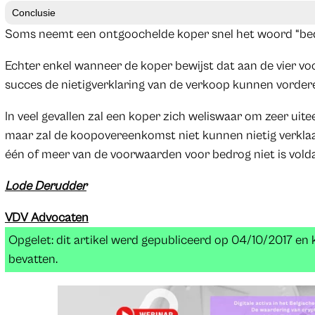
Conclusie
Soms neemt een ontgoochelde koper snel het woord “bed
Echter enkel wanneer de koper bewijst dat aan de vier voo
succes de nietigverklaring van de verkoop kunnen vorder
In veel gevallen zal een koper zich weliswaar om zeer ui
maar zal de koopovereenkomst niet kunnen nietig verkl
één of meer van de voorwaarden voor bedrog niet is vold
Lode Derudder
VDV Advocaten
Opgelet: dit artikel werd gepubliceerd op 04/10/2017 en
bevatten.