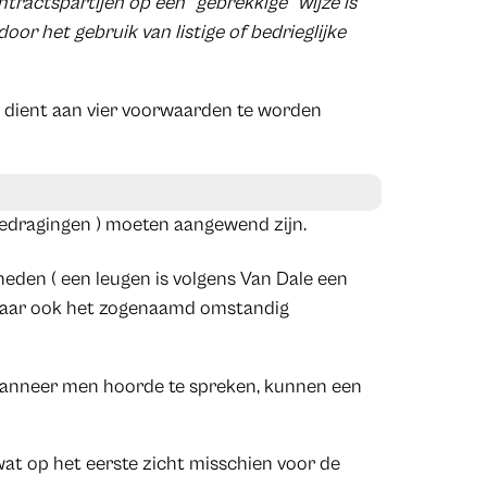
ntractspartijen op een “gebrekkige” wijze is
or het gebruik van listige of bedrieglijke
g” dient aan vier voorwaarden te worden
gedragingen ) moeten aangewend zijn.
den ( een leugen is volgens Van Dale een
, maar ook het zogenaamd omstandig
 wanneer men hoorde te spreken, kunnen een
 wat op het eerste zicht misschien voor de