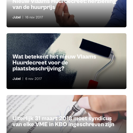
Nieuw Vlaams Huurdecreet: herziening
van de huurprijs
Jubel
|
16 nov 2017
Wat betekent het nieuw Vlaams
Huurdecreet voor de
plaatsbeschrijving?
Jubel
|
6 nov 2017
Uiterlijk 31 maart 2018 moet syndicus
van elke VME in KBO ingeschreven zijn