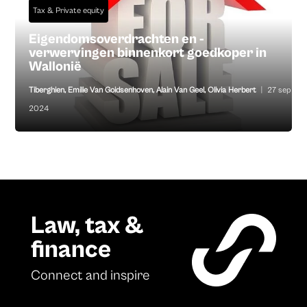
Tax & Private equity
Eigendomsoverdrachten en -
verwervingen binnenkort goedkoper in
Wallonië
Tiberghien
,
Emilie Van Goidsenhoven
,
Alain Van Geel
,
Olivia Herbert
|
27 sep
2024
Law, tax &
finance
Connect and inspire