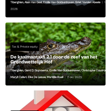
Tiberghien
,
Alain Van Geel
,
Emilie Van Goidsenhoven
,
Griet Vanden Abeele
|
1 jan
2026
Tax & Private equity
De kaaimantaks 2.1 door de zeef van het
Grondwettelijk Hof
Tiberghien
,
Gerd D. Goyvaerts
,
Emilie Van Goidsenhoven
,
Christophe Coudron
,
Maryll Callari
,
Elke De Leeuw
,
Mariëlle Ruell
|
2 okt 2025