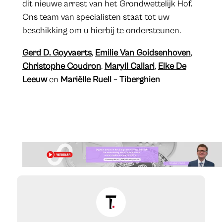
dit nieuwe arrest van het Grondwettelijk Hof.
Ons team van specialisten staat tot uw
beschikking om u hierbij te ondersteunen.
Gerd D. Goyvaerts
,
Emilie Van Goidsenhoven
,
Christophe Coudron
,
Maryll Callari
,
Elke De
Leeuw
en
Mariëlle Ruell
–
Tiberghien