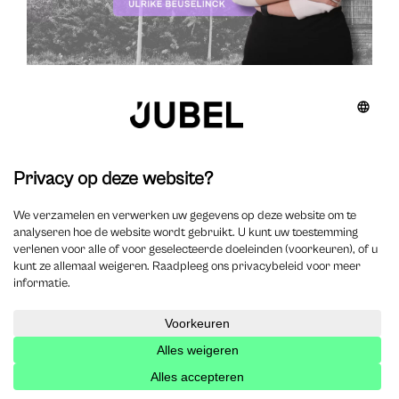
Recente Jobs
Advocaat – Winston
Advocaat
Burgerlijk recht
Strafrecht
Familierecht
0 - 3 jaar
Oost-Vlaanderen
West-Vlaanderen
Legal office manager – Intinya
Office Manager
Administratie
0 - 3 jaar
Oost-Vlaanderen