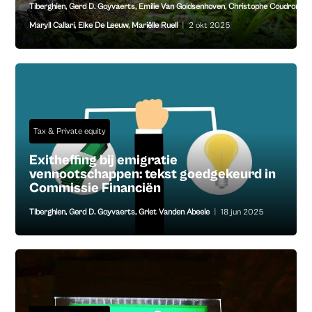
Tiberghien
,
Gerd D. Goyvaerts
,
Emilie Van Goidsenhoven
,
Christophe Coudron
,
Maryll Callari
,
Elke De Leeuw
,
Mariëlle Ruell
|
2 okt 2025
Tax & Private equity
Exitheffing bij emigratie
vennootschappen: tekst goedgekeurd in
Commissie Financiën
Tiberghien
,
Gerd D. Goyvaerts
,
Griet Vanden Abeele
|
18 jun 2025