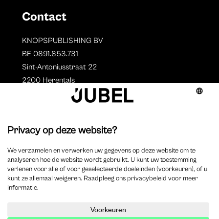
Contact
KNOPSPUBLISHING BV
BE 0891.853.731
Sint-Antoniusstraat 22
2200 Herentals
T. 014 73 78 11
Auteurs
Overzicht auteurs
Auteur worden?