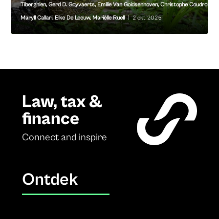
Tiberghien
,
Gerd D. Goyvaerts
,
Emilie Van Goidsenhoven
,
Christophe Coudron
,
Maryll Callari
,
Elke De Leeuw
,
Mariëlle Ruell
|
2 okt 2025
Law, tax &
finance
Connect and inspire
Ontdek