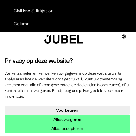
Civil law & litigation
Column
Corporate & accountancy
Criminal law
Employment
Legal tech
Management & deontology
Tax & private equity
Video’s
Podcasts