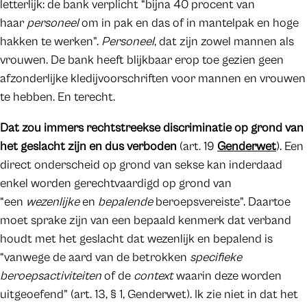
letterlijk: de bank verplicht “bijna 40 procent van
haar
personeel
om in pak en das of in mantelpak en hoge
hakken te werken”.
Personeel
, dat zijn zowel mannen als
vrouwen. De bank heeft blijkbaar erop toe gezien geen
afzonderlijke kledijvoorschriften voor mannen en vrouwen
te hebben. En terecht.
Dat zou immers rechtstreekse discriminatie op grond van
het geslacht zijn en dus verboden
(art. 19
Genderwet
). Een
direct onderscheid op grond van sekse kan inderdaad
enkel worden gerechtvaardigd op grond van
“een
wezenlijke
en
bepalende
beroepsvereiste”. Daartoe
moet sprake zijn van een bepaald kenmerk dat verband
houdt met het geslacht dat wezenlijk en bepalend is
“vanwege de aard van de betrokken
specifieke
beroepsactiviteiten
of de
context
waarin deze worden
uitgeoefend” (art. 13, § 1, Genderwet). Ik zie niet in dat het