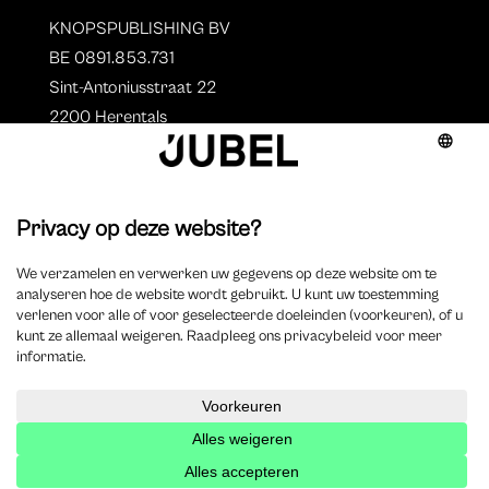
KNOPSPUBLISHING BV
BE 0891.853.731
Sint-Antoniusstraat 22
2200 Herentals
T. 014 73 78 11
Auteurs
Overzicht auteurs
Auteur worden?
©
2025 Jubel – Webdesign by
Wisemen
– Optimized by
Xando
–
Cookieverklaring
–
Disclaimer
–
Privacyverklaring