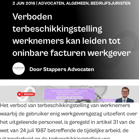
2 JUN 2016
|
ADVOCATEN
,
ALGEMEEN
,
BEDRIJFSJURISTEN
Verboden
terbeschikkingstelling
werknemers kan leiden tot
oninbare facturen werkgever
Door
Stappers Advocaten
Het verbod van terbeschikkingstelling van werknemers
waarbij de gebruiker enig werkgeversgezag uitoefent over
het uitgeleende personeel, is geregeld in artikel 31 van de
wet van 24 juli 1987 betreffende de tijdelijke arbeid, de
uitzendarbeid en de terbeschikkingstelling van