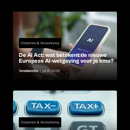
Corporate & Accountancy
De AI Act: wat betekent de nieuwe
Europese AI-wetgeving voor je kmo?
Vandelanotte
|
jul 31, 2026
Corporate & Accountancy