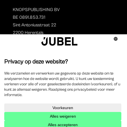
KNOPSPUBLISHING BV
BE 0891.853.731
Sint-Antoniusstraat 22
2200 Herentals
T. 014 73 78 11
Auteurs
Overzicht auteurs
Auteur worden?
©
2025 Jubel – Webdesign by
Wisemen
– Optimized by
Xando
–
Cookieverklaring
–
Disclaimer
–
Privacyverklaring