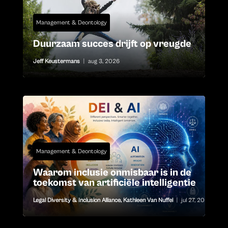
Management & Deontology
Duurzaam succes drijft op vreugde
Jeff Keustermans
|
aug 3, 2026
Management & Deontology
Waarom inclusie onmisbaar is in de
toekomst van artificiële intelligentie
Legal Diversity & Inclusion Alliance
,
Kathleen Van Nuffel
|
jul 27, 2026