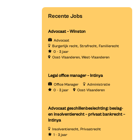
Recente Jobs
Advocaat – Winston
Advocaat
Burgerlijk recht
Strafrecht
Familierecht
0 - 3 jaar
Oost-Vlaanderen
West-Vlaanderen
Legal office manager – Intinya
Office Manager
Administratie
0 - 3 jaar
Oost-Vlaanderen
Advocaat geschillenbeslechting: beslag-
en insolventierecht – privaat bankrecht –
Intinya
Insolventierecht
Privaatrecht
1 - 3 jaar