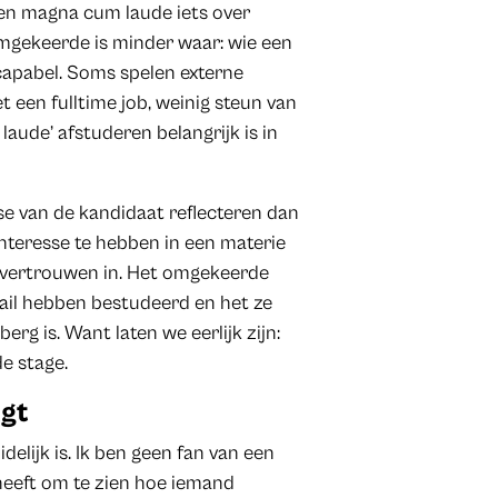
een magna cum laude iets over
mgekeerde is minder waar: wie een
capabel. Soms spelen externe
 een fulltime job, weinig steun van
aude’ afstuderen belangrijk is in
sse van de kandidaat reflecteren dan
nteresse te hebben in een materie
r vertrouwen in. Het omgekeerde
ail hebben bestudeerd en het ze
erg is. Want laten we eerlijk zijn:
de stage.
egt
delijk is. Ik ben geen fan van een
heeft om te zien hoe iemand