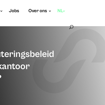
Jobs
Over ons
NL
uteringsbeleid
kantoor
?