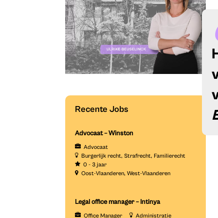
Recente Jobs
Advocaat – Winston
Advocaat
Burgerlijk recht
Strafrecht
Familierecht
0 - 3 jaar
Oost-Vlaanderen
West-Vlaanderen
Legal office manager – Intinya
Office Manager
Administratie