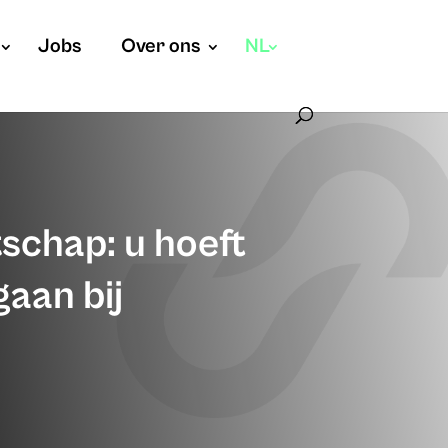
Jobs
Over ons
NL
schap: u hoeft
gaan bij