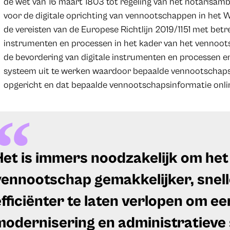
de wet van 16 maart 1803 tot regeling van het notarisamb
voor de digitale oprichting van vennootschappen in het
de vereisten van de Europese Richtlijn 2019/1151 met betre
instrumenten en processen in het kader van het vennoot
de bevordering van digitale instrumenten en processen e
systeem uit te werken waardoor bepaalde vennootschap
opgericht en dat bepaalde vennootschapsinformatie onli
Het is immers noodzakelijk om het
vennootschap gemakkelijker, snelle
efficiënter te laten verlopen om e
modernisering en administratieve 