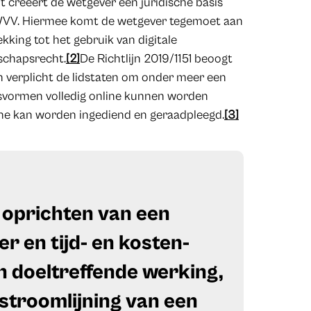
t creëert de wetgever een juridische basis
 WVV. Hiermee komt de wetgever tegemoet aan
kking tot het gebruik van digitale
schapsrecht.
[2]
De Richtlijn 2019/1151 beoogt
n verplicht de lidstaten om onder meer een
svormen volledig online kunnen worden
ne kan worden ingediend en geraadpleegd.
[3]
 oprichten van een
r en tijd- en kosten-
en doeltreffende werking,
stroomlijning van een