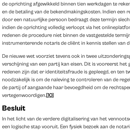
de oprichting afgewikkeld binnen tien werkdagen te reken
en de betaling van de bekendmakingskosten. Indien een r
door een natuurlijke persoon bedraagt deze termijn slecht
indien de oprichting volledig verloopt via het onlineplatf
redenen de procedure niet binnen de vastgestelde termi
instrumenterende notaris de cliënt in kennis stellen van 
De nieuwe wet voorziet tevens ook in twee uitzonderingsg
verschijning van een partij kan eisen. Dit is vooreerst het
redenen zijn dat er identiteitsfraude is gepleegd, en ten 
noodzakelijk is om de naleving te controleren van de r
de partij of aangaande haar bevoegdheid om de rechtsper
vertegenwoordigen.
[10]
Besluit
In het licht van de verdere digitalisering van het vennoot
een logische stap vooruit. Een fysiek bezoek aan de nota