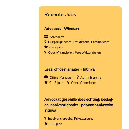
Recente Jobs
Advocaat – Winston
Advocaat
Burgerlijk recht
Strafrecht
Familierecht
0 - 3 jaar
Oost-Vlaanderen
West-Vlaanderen
Legal office manager – Intinya
Office Manager
Administratie
0 - 3 jaar
Oost-Vlaanderen
Advocaat geschillenbeslechting: beslag-
en insolventierecht – privaat bankrecht –
Intinya
Insolventierecht
Privaatrecht
1 - 3 jaar