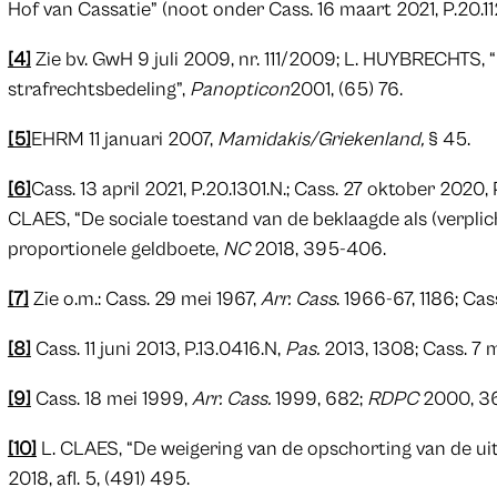
Hof van Cassatie” (noot onder Cass. 16 maart 2021, P.20.11
[4]
Zie bv. GwH 9 juli 2009, nr. 111/2009; L. HUYBRECHTS, “
strafrechtsbedeling”,
Panopticon
2001, (65) 76.
[5]
EHRM 11 januari 2007,
Mamidakis/Griekenland,
§ 45.
[6]
Cass. 13 april 2021, P.20.1301.N.; Cass. 27 oktober 2020,
CLAES, “De sociale toestand van de beklaagde als (verplic
proportionele geldboete,
NC
2018, 395-406.
[7]
Zie o.m.: Cass. 29 mei 1967,
Arr. Cass
. 1966-67, 1186; Ca
[8]
Cass. 11 juni 2013, P.13.0416.N,
Pas.
2013, 1308; Cass. 7 m
[9]
Cass. 18 mei 1999,
Arr. Cass.
1999, 682;
RDPC
2000, 3
[10]
L. CLAES, “De weigering van de opschorting van de ui
2018, afl. 5, (491) 495.