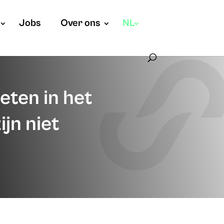
Jobs
Over ons
NL
ten in het
jn niet