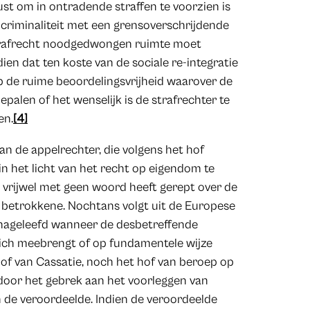
ust om in ontradende straffen te voorzien is
riminaliteit met een grensoverschrijdende
 strafrecht noodgedwongen ruimte moet
ndien dat ten koste van de sociale re-integratie
 de ruime beoordelingsvrijheid waarover de
palen of het wenselijk is de strafrechter te
en.
[4]
an de appelrechter, die volgens het hof
in het licht van het recht op eigendom te
p vrijwel met geen woord heeft gerept over de
e betrokkene. Nochtans volgt uit de Europese
t nageleefd wanneer de desbetreffende
zich meebrengt of op fundamentele wijze
of van Cassatie, noch het hof van beroep op
 door het gebrek aan het voorleggen van
 de veroordeelde. Indien de veroordeelde