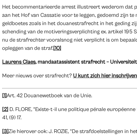
Het becommentarieerde arrest illustreert wederom dat po
aan het Hof van Cassatie voor te leggen, gedoemd zijn te
geldboetes zoals in het douanestrafrecht in het geding zij
schending van de motiveringsverplichting ex. artikel 195 S
nu de strafrechter vooralsnog niet verplicht is om bepaald
opleggen van de straf.
[10]
Laurens Claes
, mandaatassistent strafrecht – Universite
Meer nieuws over strafrecht?
U kunt zich hier inschrijve
[1]
Art. 42 Douanewetboek van de Unie.
[2]
D. FLORE, “Existe-t-il une politique pénale européenne 
41, (9) 17.
[3]
Zie hierover ook: J. ROZIE, “De strafdoelstellingen in h