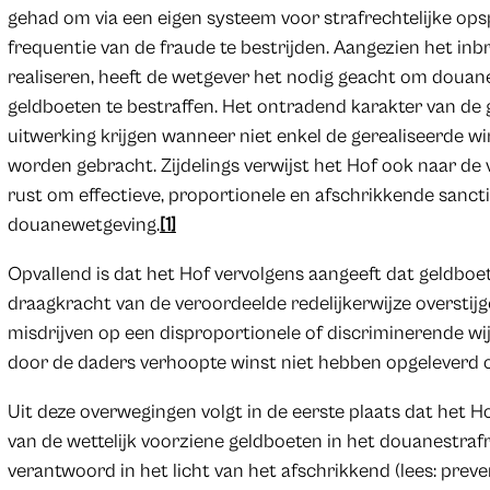
gehad om via een eigen systeem voor strafrechtelijke op
frequentie van de fraude te bestrijden. Aangezien het i
realiseren, heeft de wetgever het nodig geacht om douan
geldboeten te bestraffen. Het ontradend karakter van de
uitwerking krijgen wanneer niet enkel de gerealiseerde w
worden gebracht. Zijdelings verwijst het Hof ook naar de 
rust om effectieve, proportionele en afschrikkende sanct
douanewetgeving.
[1]
Opvallend is dat het Hof vervolgens aangeeft dat geldboe
draagkracht van de veroordeelde redelijkerwijze overstijge
misdrijven op een disproportionele of discriminerende wij
door de daders verhoopte winst niet hebben opgeleverd omd
Uit deze overwegingen volgt in de eerste plaats dat het H
van de wettelijk voorziene geldboeten in het douanestrafr
verantwoord in het licht van het afschrikkend (lees: prev