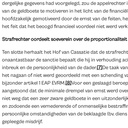
dergelijke gegevens had voorgelegd, zou de appelrechter
van de geldboete te motiveren in het licht van de financië
hoofdzakelijk gemotiveerd door de ernst van de feiten, het
het feit dat het beoogd financieel voordeel niet werd ver
Strafrechter oordeelt soeverein over de proportionaliteit
Ten slotte herhaalt het Hof van Cassatie dat de strafrec
onaantastbaar de sanctie bepaalt die hij in verhouding 
inbreuk en de persoonlijkheid van de dader.
[7]
De taak van
het nagaan of niet werd geoordeeld met een schending va
bijzonder artikel 1 EAP EVRM.
[8]
Voor een geslaagd beroep
aangetoond dat de minimale drempel van ernst werd overs
niet weg dat een zeer zware geldboete in een uitzonderlijk
en zodoende een vernederende of onmenselijke bestraffi
persoonlijke omstandigheden van de beklaagde (bv. diens 
gepleegde misdrijf.