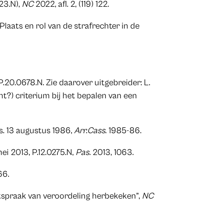
23.N),
NC
2022, afl. 2, (119) 122.
Plaats en rol van de strafrechter in de
 P.20.0678.N. Zie daarover uitgebreider: L.
ht?) criterium bij het bepalen van een
ss. 13 augustus 1986,
Arr.Cass
. 1985-86.
ei 2013, P.12.0275.N,
Pas.
2013, 1063.
66.
tspraak van veroordeling herbekeken”,
NC