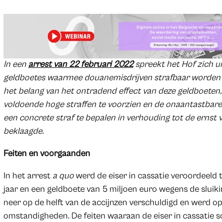
In een
arrest van 22 februari 2022
spreekt het Hof zich ui
geldboetes waarmee douanemisdrijven strafbaar worden ge
het belang van het ontradend effect van deze geldboeten,
voldoende hoge straffen te voorzien en de onaantastbare
een concrete straf te bepalen in verhouding tot de ernst v
beklaagde.
Feiten en voorgaanden
In het arrest
a quo
werd de eiser in cassatie veroordeeld t
jaar en een geldboete van 5 miljoen euro wegens de sluik
neer op de helft van de accijnzen verschuldigd en werd
omstandigheden. De feiten waaraan de eiser in cassatie 