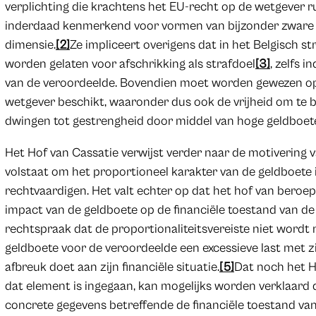
verplichting die krachtens het EU-recht op de wetgever r
inderdaad kenmerkend voor vormen van bijzonder zware c
dimensie.
[2]
Ze impliceert overigens dat in het Belgisch
worden gelaten voor afschrikking als strafdoel
[3]
, zelfs i
van de veroordeelde. Bovendien moet worden gewezen op
wetgever beschikt, waaronder dus ook de vrijheid om te be
dwingen tot gestrengheid door middel van hoge geldboet
Het Hof van Cassatie verwijst verder naar de motivering v
volstaat om het proportioneel karakter van de geldboete 
rechtvaardigen. Het valt echter op dat het hof van beroe
impact van de geldboete op de financiële toestand van d
rechtspraak dat de proportionaliteitsvereiste niet word
geldboete voor de veroordeelde een excessieve last met 
afbreuk doet aan zijn financiële situatie.
[5]
Dat noch het H
dat element is ingegaan, kan mogelijks worden verklaard
concrete gegevens betreffende de financiële toestand van