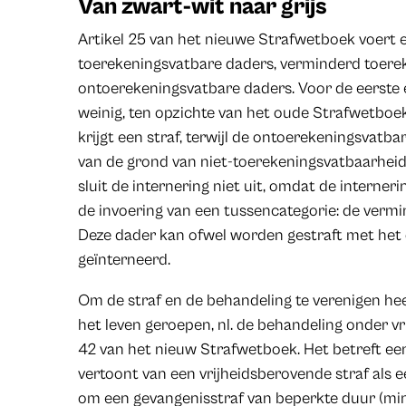
Van zwart-wit naar grijs
Artikel 25 van het nieuwe Strafwetboek voert ee
toerekeningsvatbare daders, verminderd toere
ontoerekeningsvatbare daders. Voor de eerste e
weinig, ten opzichte van het oude Strafwetboe
krijgt een straf, terwijl de ontoerekeningsvatb
van de grond van niet-toerekeningsvatbaarheid 
sluit de internering niet uit, omdat de internerin
de invoering van een tussencategorie: de verm
Deze dader kan ofwel worden gestraft met het
geïnterneerd.
Om de straf en de behandeling te verenigen hee
het leven geroepen, nl. de behandeling onder vri
42 van het nieuw Strafwetboek. Het betreft ee
vertoont van een vrijheidsberovende straf als e
om een gevangenisstraf van beperkte duur (mi