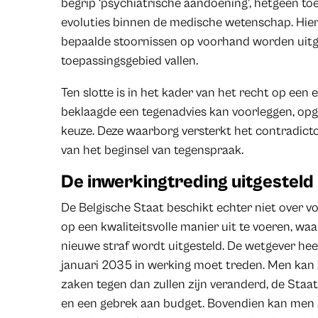
begrip ‘psychiatrische aandoening’, hetgeen toel
evoluties binnen de medische wetenschap. Hi
bepaalde stoornissen op voorhand worden uitge
toepassingsgebied vallen.
Ten slotte is in het kader van het recht op een 
beklaagde een tegenadvies kan voorleggen, opg
keuze. Deze waarborg versterkt het contradicto
van het beginsel van tegenspraak.
De inwerkingtreding uitgesteld
De Belgische Staat beschikt echter niet over v
op een kwaliteitsvolle manier uit te voeren, w
nieuwe straf wordt uitgesteld. De wetgever heeft
januari 2035 in werking moet treden. Men kan z
zaken tegen dan zullen zijn veranderd, de Staa
en een gebrek aan budget. Bovendien kan men z