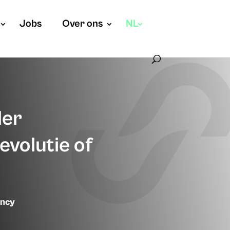
Jobs
Over ons
NL
der
evolutie of
ancy