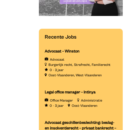
Recente Jobs
Advocaat – Winston
Advocaat
Burgerlijk recht
Strafrecht
Familierecht
0 - 3 jaar
Oost-Vlaanderen
West-Vlaanderen
Legal office manager – Intinya
Office Manager
Administratie
0 - 3 jaar
Oost-Vlaanderen
Advocaat geschillenbeslechting: beslag-
en insolventierecht – privaat bankrecht –