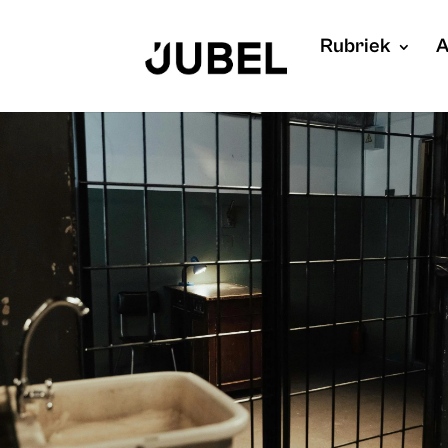
Rubriek
A