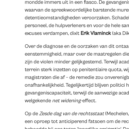
mondde immers uit in een fiasco. De gevangenis 
waarvan de spreekwoordelijke barstende mur
detentieomstandigheden veroorzaken. Schadeli
personeel, de hulpverleners en voor de hele sa
excuses verdampen, dixit
Erik Vlaminck
(aka Dik
Over de diagnose en de oorzaken van dit onta
eenstemmigheid, maar over de maatregelen die 
zijn de violen minder gelijkgestemd. Terwijl a
terrein sterk inzetten op penitentiaire quota, 
magistraten die af – de remedie zou onverenigba
onafhankelijkheid. Tegelijkertijd blijven politici 
gevangeniscapaciteit, terwijl de aanwezige ac
welgekende
net widening-
effect.
Op de
Zesde dag van de rechtsstaat
(Mechelen,
een oproep tot anticiperend fatsoen om de re