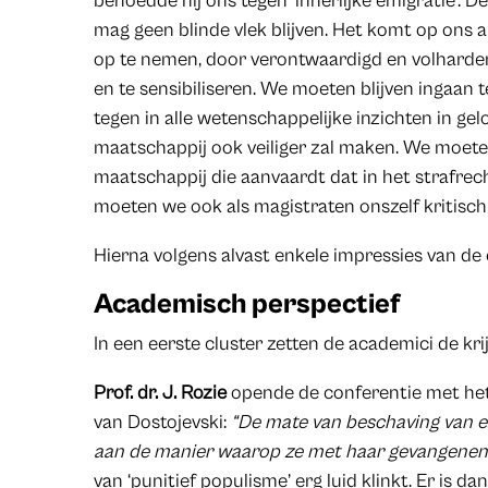
behoedde hij ons tegen ‘innerlijke emigratie’.
mag geen blinde vlek blijven. Het komt op ons 
op te nemen, door verontwaardigd en volharde
en te sensibiliseren. We moeten blijven ingaan t
tegen in alle wetenschappelijke inzichten in gel
maatschappij ook veiliger zal maken. We moeten
maatschappij die aanvaardt dat in het strafrecht
moeten we ook als magistraten onszelf kritisch i
Hierna volgens alvast enkele impressies van de 
Academisch perspectief
In een eerste cluster zetten de academici de krijt
Prof. dr. J. Rozie
opende de conferentie met het
van Dostojevski:
“De mate van beschaving van e
aan de manier waarop ze met haar gevangenen
van ‘punitief populisme’ erg luid klinkt. Er is