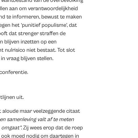
 De wantoestand van de overbevolking
allen aan om verantwoordelijkheid
nd te informeren, bewust te maken
egen het ‘punitief populisme’, dat
ooft dat strenger straffen de
 blijven inzetten op een
 nulrisico niet bestaat. Tot slot
n vraag blijven stellen.
conferentie.
lijnen uit.
 aloude maar veelzeggende citaat
en samenleving valt af te meten
 omgaat”.
Zij wees erop dat de roep
 dan ook moed nodig om daartegen in