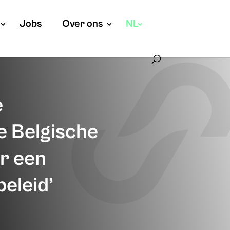
Jobs
Over ons
NL
e
e Belgische
r een
beleid’