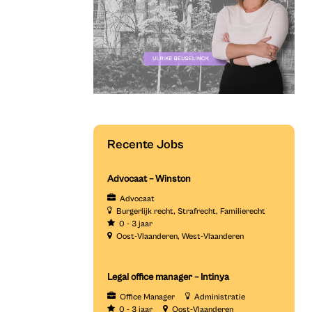
Recente Jobs
Advocaat – Winston
Advocaat
Burgerlijk recht
Strafrecht
Familierecht
0 - 3 jaar
Oost-Vlaanderen
West-Vlaanderen
Legal office manager – Intinya
Office Manager
Administratie
0 - 3 jaar
Oost-Vlaanderen