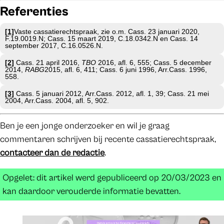
Referenties
[1]
Vaste cassatierechtspraak, zie o.m. Cass. 23 januari 2020,
F.19.0019.N; Cass. 15 maart 2019, C.18.0342.N en Cass. 14
september 2017, C.16.0526.N.
[2]
Cass. 21 april 2016,
TBO
2016, afl. 6, 555; Cass. 5 december
2014,
RABG
2015, afl. 6, 411; Cass. 6 juni 1996, Arr.Cass. 1996,
558.
[3]
Cass. 5 januari 2012, Arr.Cass. 2012, afl. 1, 39; Cass. 21 mei
2004, Arr.Cass. 2004, afl. 5, 902.
Ben je een jonge onderzoeker en wil je graag
commentaren schrijven bij recente cassatierechtspraak,
contacteer dan de redactie
.
Opgelet: dit artikel werd gepubliceerd op 20/03/2023 en
kan daardoor verouderde informatie bevatten.