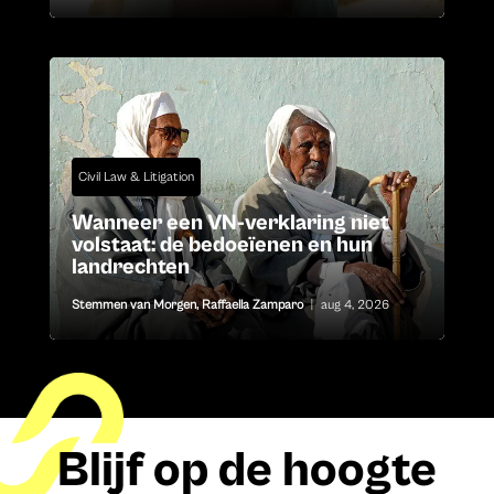
Civil Law & Litigation
Wanneer een VN-verklaring niet
volstaat: de bedoeïenen en hun
landrechten
Stemmen van Morgen
,
Raffaella Zamparo
|
aug 4, 2026
Blijf op de hoogte