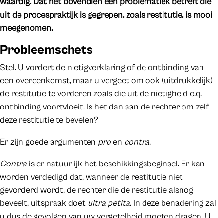
waardig. Dat het bovendien een problematiek betreft die
uit de procespraktijk is gegrepen, zoals restitutie, is mooi
meegenomen.
Probleemschets
Stel. U vordert de nietigverklaring of de ontbinding van
een overeenkomst, maar u vergeet om ook (uitdrukkelijk)
de restitutie te vorderen zoals die uit de nietigheid c.q.
ontbinding voortvloeit. Is het dan aan de rechter om zelf
deze restitutie te bevelen?
Er zijn goede argumenten
pro
en
contra
.
Contra
is er natuurlijk het beschikkingsbeginsel. Er kan
worden verdedigd dat, wanneer de restitutie niet
gevorderd wordt, de rechter die de restitutie alsnog
beveelt, uitspraak doet
ultra petita
. In deze benadering zal
u dus de gevolgen van uw vergetelheid moeten dragen. U