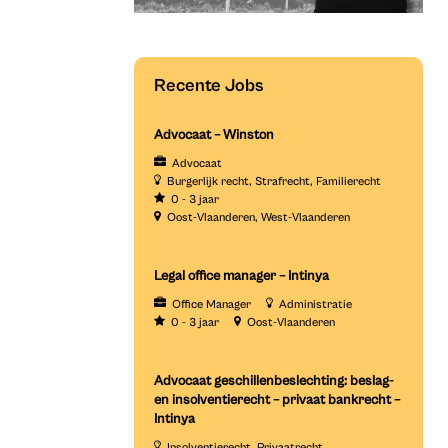
Recente Jobs
Advocaat – Winston
Advocaat
Burgerlijk recht
Strafrecht
Familierecht
0 - 3 jaar
Oost-Vlaanderen
West-Vlaanderen
Legal office manager – Intinya
Office Manager
Administratie
0 - 3 jaar
Oost-Vlaanderen
Advocaat geschillenbeslechting: beslag-
en insolventierecht – privaat bankrecht –
Intinya
Insolventierecht
Privaatrecht