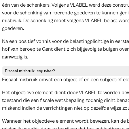
één van de schenkers. Volgens VLABEL werd deze construc
voor de schenking van roerende goederen te kunnen geniet
misbruik. De schenking moet volgens VLABEL belast word
goederen.
Na een positief vonnis voor de belastingplichtige in eerst
hof van beroep te Gent dient zich bijgevolg te buigen over 
aanwezig is.
Fiscaal misbruik:
say what
?
Fiscaal misbruik omvat een objectief en een subjectief el
Het objectieve element dient door VLABEL te worden bew
toestand die een fiscale wetsbepaling zodanig dicht bena
miskend indien de verrichtingen niet op dezelfde wijze zo
Wanneer het objectieve element wordt bewezen, kan de be
misbruik voorligt door te bewijzen dat het subjectieve el