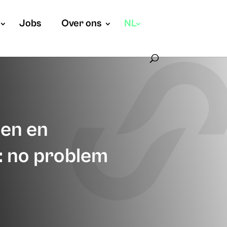
Jobs
Over ons
NL
en en
: no problem