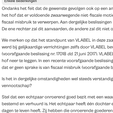
Enkele bedenkingen
Ondanks het feit dat de gewenste gevolgen ook op een an
het hof dat er voldoende zwaarwegende niet-fiscale motie
fiscaal misbruik te verwerpen. Aan dergelijke beslissingen z
De ene rechter zal dit aanvaarden, de andere zal dit niet 
We merken op dat het standpunt van VLABEL in deze zaak 
werd bij gelijkaardige verrichtingen zelfs door VLABEL bev
(voorafgaande beslissing nr. 17018
dd
. 21 juni 2017). VLABE
hof neer te leggen. In een recente voorafgaande beslissing
dat er geen sprake is van fiscaal misbruik (voorafgaande 
Is het in dergelijke omstandigheden wel steeds verstandi
vennootschap?
Stel dat een echtpaar onroerend goed bezit met een wa
bestemd en verhuurd is. Het echtpaar heeft één dochter 
dagen te leven heeft. Zij hebben die onroerende goederen, 