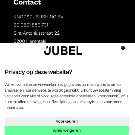
Contact
KNOPSPUBLISHING BV
BE 0891.853.731
Sint-Antoniusstraat 22
2200 Herentals
T. 014 73 78 11
Auteurs
Overzicht auteurs
Auteur worden?
©
2025 Jubel – Webdesign by
Wisemen
– Optimized by