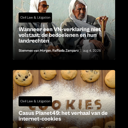
Civil Law & Litigation
Wanneer een VN-verklaring niet
volstaat: de bedoeïenen en hun
landrechten
Stemmen van Morgen
,
Raffaella Zamparo
|
aug 4, 2026
Civil Law & Litigation
Casus Planet49: het verhaal van de
internet-cookies