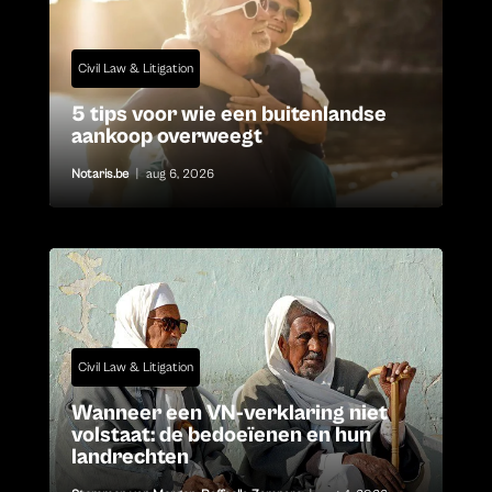
Civil Law & Litigation
5 tips voor wie een buitenlandse
aankoop overweegt
Notaris.be
|
aug 6, 2026
Civil Law & Litigation
Wanneer een VN-verklaring niet
volstaat: de bedoeïenen en hun
landrechten