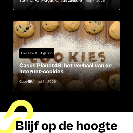
Stemmen van Morgen
,
Raffaella Zamparo
|
aug 4, 2026
Civil Law & Litigation
Casus Planet49: het verhaal van de
internet-cookies
Case4EU
|
jul 31, 2026
Blijf op de hoogte