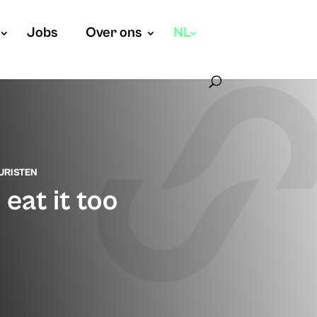
Jobs
Over ons
NL
URISTEN
eat it too