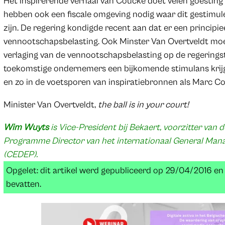
Het inspirerende verhaal van Coucke doet velen goesting
hebben ook een fiscale omgeving nodig waar dit gestimule
zijn. De regering kondigde recent aan dat er een principi
vennootschapsbelasting. Ook Minster Van Overtveldt mo
verlaging van de vennootschapsbelasting op de regeringst
toekomstige ondernemers een bijkomende stimulans krij
en zo in de voetsporen van inspiratiebronnen als Marc Co
Minister Van Overtveldt,
the ball is in your court!
Wim Wuyts
is Vice-President bij Bekaert, voorzitter van 
Programme Director van het internationaal General Ma
(CEDEP).
Opgelet: dit artikel werd gepubliceerd op 29/04/2016 e
bevatten.