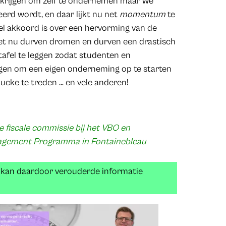
 krijgen om zelf te ondernemen maar we
erd wordt, en daar lijkt nu net
momentum
te
eel akkoord is over een hervorming van de
et nu durven dromen en durven een drastisch
afel te leggen zodat studenten en
gen om een eigen onderneming op te starten
ucke te treden … en vele anderen!
de fiscale commissie bij het VBO en
nagement Programma in Fontainebleau
n kan daardoor verouderde informatie