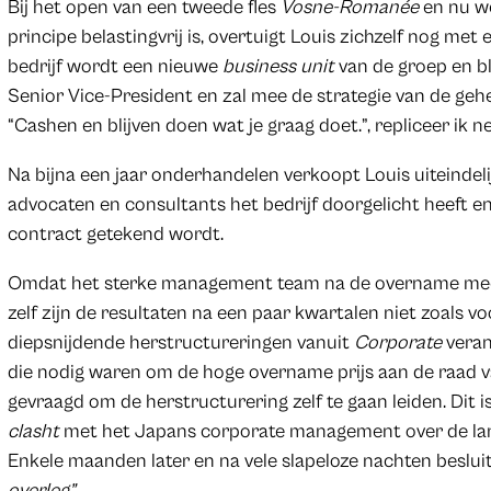
Bij het open van een tweede fles
Vosne-Romanée
en nu we
principe belastingvrij is, overtuigt Louis zichzelf nog me
bedrijf wordt een nieuwe
business unit
van de groep en bli
Senior Vice-President en zal mee de strategie van de geh
“Cashen en blijven doen wat je graag doet.”, repliceer ik net
Na bijna een jaar onderhandelen verkoopt Louis uiteindeli
advocaten en consultants het bedrijf doorgelicht heeft en 
contract getekend wordt.
Omdat het sterke management team na de overname meer 
zelf zijn de resultaten na een paar kwartalen niet zoals v
diepsnijdende herstructureringen vanuit
Corporate
veran
die nodig waren om de hoge overname prijs aan de raad 
gevraagd om de herstructurering zelf te gaan leiden. Dit 
clasht
met het Japans corporate management over de lange
Enkele maanden later en na vele slapeloze nachten besluit h
overleg”
.