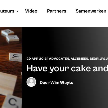
uteurs
Video
Partners
Samenwerken
29 APR 2016
|
ADVOCATEN
,
ALGEMEEN
,
BEDRIJFSJ
Have your cake and 
Door
Wim Wuyts