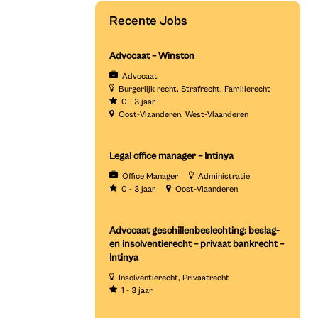
Recente Jobs
Advocaat – Winston
Advocaat
Burgerlijk recht
Strafrecht
Familierecht
0 - 3 jaar
Oost-Vlaanderen
West-Vlaanderen
Legal office manager – Intinya
Office Manager
Administratie
0 - 3 jaar
Oost-Vlaanderen
Advocaat geschillenbeslechting: beslag-
en insolventierecht – privaat bankrecht –
Intinya
Insolventierecht
Privaatrecht
1 - 3 jaar